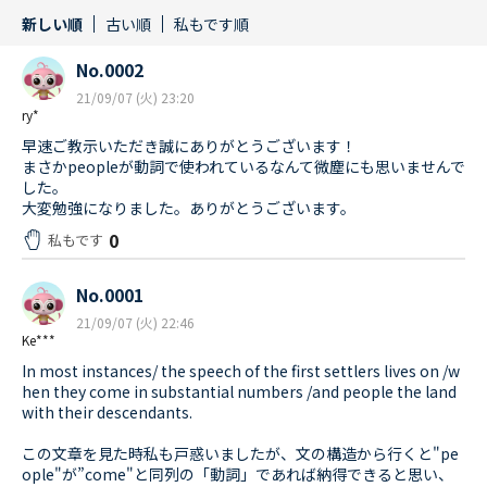
新しい順
古い順
私もです順
No.0002
21/09/07 (火) 23:20
ry*
早速ご教示いただき誠にありがとうございます！
まさかpeopleが動詞で使われているなんて微塵にも思いませんで
した。
大変勉強になりました。ありがとうございます。
0
私もです
No.0001
21/09/07 (火) 22:46
Ke***
In most instances/ the speech of the first settlers lives on /w
hen they come in substantial numbers /and people the land
with their descendants.
この文章を見た時私も戸惑いましたが、文の構造から行くと"pe
ople"が”come"と同列の「動詞」であれば納得できると思い、