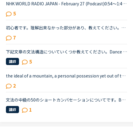
NHK WORLD RADIO JAPAN - February 27 (Podcast)0:54～1:49The Japanese government is studying additional measures to prop up the tourist industry and smaller businesses hit hard by the spread of a ne...
5
初心者です。理解出来なかった部分があり、教えてください。James is asking Charlotte about Gabriella's birthday party. James When was Gabriella's birthday?Charlotte It was last weekend.James How was t...
7
下記文章の文法構造についていくつか教えてください。Dance might hold some of the answers. ①That is not to suggest everyone should dance their way to work, ②however healthy and happy it might make us,...
5
講師
the ideal of a mountain, a personal possession yet out of this world, unattainable… brooding over a country and a people which would shape the rest of my life.&quot; の意味を教えて下さい。デイリー...
2
文法の中級の50のショートカンバセーションについてです。Benjamin's son called him at his law firm while he was busy having a meeting. Benjamin &quot;What did my son say?&quot; Secretary &quot;He sai...
1
講師