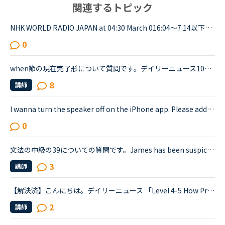
関連するトピック
NHK WORLD RADIO JAPAN at 04:30 March 016:04～7:14以下が音声をディクテーションしたものでしたが、音源が削除されてしまったので、このトピック自体をスルーしてください。An international research team of ...
0
when節の現在完了形について質問です。デイリーニュース1052 The importance of saying a Person's name correctlyのなかの文書Studies at the University of Toronto and Stanford University have found that n...
8
講師
I wanna turn the speaker off on the iPhone app. Please add a function to kill the speaker on the app.Very loud voice of tutors is coming from the speaker while tutors can not be hearing voice of us...
0
文法の中級の39についての質問です。James has been suspicious about Andrew's strange behavior lately.James「 Frankly, I don't know why you are still going to that farm. You were only going there for ...
3
講師
【解決済】こんにちは。デイリーニュース 「Level 4-5 How Processed Food Helped Humanity」 の第2パラグラフ、The small size of teeth in early humans can only be explained by food becoming easier to eat...
2
講師