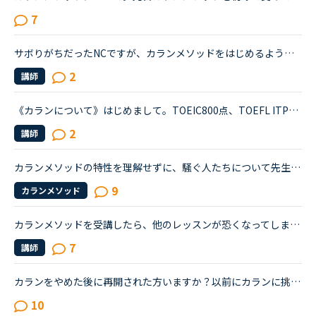
7
サボりがちだったNCですが、カランメソッドをはじめるようになりほぼ毎日やるようになりました。毎日2レッスンカランが理想だとは思うのですが、今のところ1レッスンのみです。昔他社でカランを少しやっていた時...
2
講師
《カランについて》はじめまして。TOEIC800点、TOEFL ITP530 でリーディングやリスニングには多少自信があるものの、スピーキングに全く自信がありません。マンスリースピーキングでレベル5でした。他教材を併用...
2
講師
カランメソッドの特性を理解せずに、騒ぐ人たちについて先生方のレビューを見ていると、カランの進め方について苦言を呈しているレビューが目立つように思いました。これについて、個人的には「それは、生徒の方...
9
カランメソッド
カランメソッドを受講したら、他のレッスンが恐くなってしまいました。普段はデイリーニュースと5分間ディスカッションを中心に、補強したいところは文法教材を受けています。講師の方の言葉はたぶん半分くらいし...
7
講師
カランをやめた後に再開された方いますか？以前にカランに挑戦しましたが、３〜４回やめています。ステージはたぶん５。復習に時間がかかるので、レッスンスケジュールがタイトになり諦めてしまいました。あと子...
10