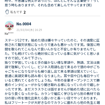
時々、不思議な例文があったり、ほんとにそんな言葉使う？って
思う時もありますが、それも含めて楽しんでやってます(笑)
2
私もです
No.0004
21/03/04 (木) 16:29
Na****
ステージ12です。始めた頃は嫌々やっていたのと、その速度に圧
倒されて酸欠状態になったりで進みも悪かったです笑。復習に時
間を取られてこんなんで良いんかなと不安しか有りませんでし
た。でも続けていたら絶対役に立っている事に気がつくと思いま
すので試してみて下さい。
独りで学習していると手の届かない様な単語や、熟語、文法は英
語で理解していくし、ビジネス用語も出て来るので頭の中がごち
ゃごちゃになりながらも繰り返し出て来る単語は覚えていくし、
普通に英語文章も読み易くなりました。耳や目や口も毎日やって
いると慣れてくるのでしょうね。今年の全豪オープンテニスで勝
者のインタビューがかなり聞き取れる様になっていたので嬉しか
ったです笑。まだスラスラとは話せませんが始めた頃に比べたら
かなり良くなったかな。カランで幅広く学びながら別の教材で自
分の弱い所を強化出来たら良いかと長ーい目でやっております。
私はフリートークが大好きなのでカランに疲れたら他の先生と雑