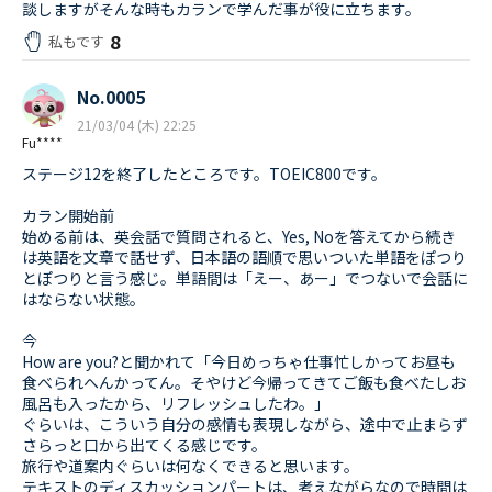
談しますがそんな時もカランで学んだ事が役に立ちます。
8
私もです
No.0005
21/03/04 (木) 22:25
Fu****
ステージ12を終了したところです。TOEIC800です。
カラン開始前
始める前は、英会話で質問されると、Yes, Noを答えてから続き
は英語を文章で話せず、日本語の語順で思いついた単語をぽつり
とぽつりと言う感じ。単語間は「えー、あー」でつないで会話に
はならない状態。
今
How are you?と聞かれて「今日めっちゃ仕事忙しかってお昼も
食べられへんかってん。そやけど今帰ってきてご飯も食べたしお
風呂も入ったから、リフレッシュしたわ。」
ぐらいは、こういう自分の感情も表現しながら、途中で止まらず
さらっと口から出てくる感じです。
旅行や道案内ぐらいは何なくできると思います。
テキストのディスカッションパートは、考えながらなので時間は