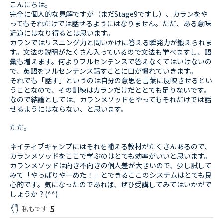
こんにちは。
完全に個人的な見解ですが（まだStage9ですし）、カランをや
ってもそれだけでは話せるようにはなりません。ただ、ある意味
近道にはなり得るとは思います。
カランではリスニング力と問いかけに答える瞬発力が鍛えられま
す。文法の説明がたくさん入っているので文法も学べますし、語
彙も増えます。何よりフルセンテンスで答えなくてはいけないの
で、英語をフルセンテンス話すことに口が慣れていきます。
それでも「話す」というのは自分の意思を言葉に反映させるとい
うことなので、その訓練はカランだけだととても足りないです。
なので結論としては、カランメソッドをやってもそれだけでは話
せるようにはならない、と思います。
ただ。
ネイティブキャンプにはそれを補える教材がたくさんあるので、
カランメソッドをここで学ぶのはとても効率がいいと思います。
カランメソッドは向き不向きの個人差が大きいので、少し試して
みて「やっぱりやーめた！」とできるここのシステムはとても良
心的です。気になったのであれば、ぜひ受講してみてはいかがで
しょうか？(^^)
5
私もです