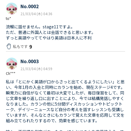
No.0002
21/03/04 (木) 04:36
to*
流暢に話せません。stage11ですよ。
ただ、普通に外国人とは会話できると思います。
ずっと英語やっててやはり英語は日本人に不利
9
私もです
No.0003
21/03/04 (木) 04:59
Ch***
私は「とにかく英語が口からさっと出てくるようにしたい」と思
い、今年1月の入会と同時にカランを始め、現在ステージ4です。
瞬発力に自信がなくて最初は大変でしたが、毎日復習をして、同
じ文章を繰り返し口に出すことにより、今では結構発話しやすく
なりました。カランの他に5分間ディスカッションやトピックト
ーク、デイリーニュースなど自分の考えを話すレッスンも受講し
ていますが、そんなときにもカランで覚えた文章を応用して文を
組み立てられたりするので、効果を感じています。