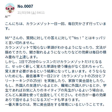
No.0007
21/03/06 (土) 04:11
Ai**
こんにちは、カランメゾット一日一回、毎日欠かさず行っていま
す。
Mi**さんの、質問に対しての答えに対して“Yes！“ とはキッパリ
と言い切れません。
カランメゾットで知らない単語がわかるようになったり、文法が
掴めてきたり、聞き取れるようになったりなどの効果は毎日の積
み重ねで上達します。
しかし、1日で25分のレッスンだけカランメゾットだけとなる
と、せっかく新しく覚えた単語を使う機会がなく忘れちゃって、
覚え直す必要があるという結果になってしまいます。そうならな
いためにも、最低基準で一日2コマ（カランメゾットの25分とフ
リートーキングの25分）を実施したり、家族で英会話をしたり。
もし、外国人の友達がいるよとか、職場に外国人がいるとか、学
生であればお気に入りのネイティブの先生がいるよいう場合は、
どんどん英語を使って会話をしてください。その方が一番の効果
ありで話せるようになるスピードも早まります。
一番大事なのは、常に英会話をする環境にいるということです。