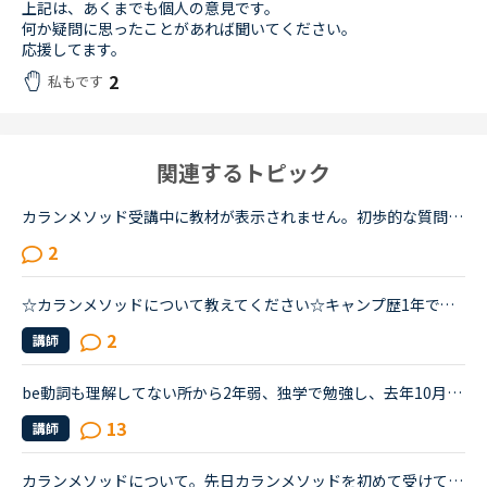
上記は、あくまでも個人の意見です。
何か疑問に思ったことがあれば聞いてください。
応援してます。
2
私もです
関連するトピック
カランメソッド受講中に教材が表示されません。初歩的な質問で大変申し訳ありません。パソコン受講で教材は持っていません。カランメソッドをはじめて７回目です。今日はじめてリーディングパートを受けました。H...
2
☆カランメソッドについて教えてください☆キャンプ歴1年で、最近ではスピーキング力UPと、英検準1級を目指している主婦です。先日カランメソッドの無料レベルチェックを受け、5・6程度と言われました。また、その...
2
講師
be動詞も理解してない所から2年弱、独学で勉強し、去年10月からネイティブキャンプを始めました。ネイティブキャンプも4ヶ月位までは頑張っていたのですが、最近は週に3回ほどになりカランメソッドだけを受講して...
13
講師
カランメソッドについて。先日カランメソッドを初めて受けてみました。ネイティブキャンプを始めたばかり、かなりの初心者なのでステージは1です。結果、自分の脳で答えることはほとんど出来ず、ただただよくわか...