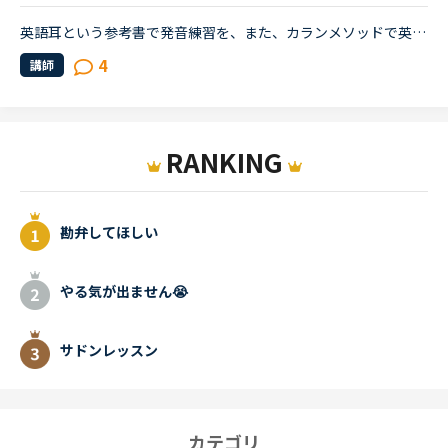
英語耳という参考書で発音練習を、また、カランメソッドで英会話の練習をしております。英語耳の練習中には発音が徐々に改善されつつある一方、カランメソッド中は依然として日本語発音になってしまいます。これ...
4
講師
RANKING
勘弁してほしい
やる気が出ません😭
サドンレッスン
カテゴリ