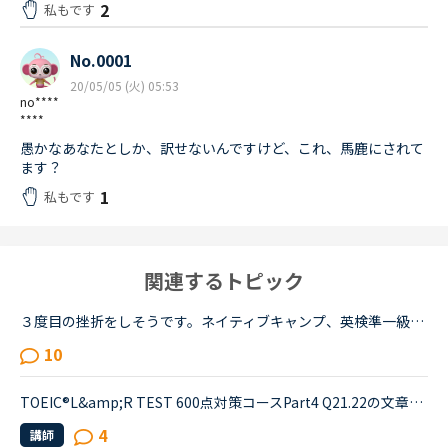
2
私もです
No.0001
20/05/05 (火) 05:53
no****
****
愚かなあなたとしか、訳せないんですけど、これ、馬鹿にされて
ます？
1
私もです
関連するトピック
３度目の挫折をしそうです。ネイティブキャンプ、英検準一級の二次試験の対策をしていたころは、フリートークを使って、ネイティブキャンプに大変お世話になりました。でも、その後、どうしても授業を受けるのを...
10
TOEIC®️L&amp;R TEST 600点対策コースPart4 Q21.22の文章でわからないことがあります。文章は以下の通りです。When you move, you should try to tell banks and credit card companies your new address at leas...
4
講師