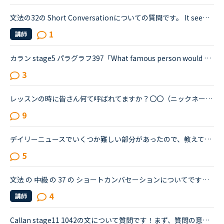
文法の32の Short Conversationについての質問です。 It seems like Daniel and Olivia are distracted by the street noises this evening.Olivia What's the matter? You are thinking about something, aren't...
1
講師
カラン stage5 パラグラフ397「What famous person would you most like to look like?」というQuestionについて教えてください。1)どういう意味でしょうか？「あなたが最も似ている有名人は？」という意味かと思...
3
レッスンの時に皆さん何て呼ばれてますか？〇〇（ニックネームのみ）〇〇さんMiss 〇〇Mrs.〇〇Ms.〇〇Mr〇〇私は前は〇〇さんだったのが最近Miss〇〇と呼ばれます講師の方はいつもバラバラです
9
デイリーニュースでいくつか難しい部分があったので、教えて下さい。Will Tiffany’s New Advertising to Younger People Backfire? <a href="https://nativecamp.net/textbook/page-detail/2/12170" target="_blank">https://nativecamp.net/textbook/page-detail/2/12170</a> 質問12段落目のIn the ad,...
5
文法 の 中級 の 37 の ショートカンバセーションについてですが、 （すみません 文字数の関係で全部コピーできませんでした。💦）Emily Anyway, how was the family dinner last night?Layla It was a disaste...
4
講師
Callan stage11 1042の文について質問です！まず、質問の意味が分かりません。How can someone with fair skin develop a tan on holiday without getting sunburnt?（色白の人は、おやすみの日、日焼けしないの...