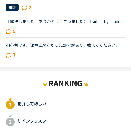
2
講師
【解決しました、ありがとうございました】【side by side ４より】すみません、感覚として全然分からない文章が出てきたのでどなたか教えていただけないでしょうか？レッスン中にも質問しましたが、英語での...
5
初心者です。理解出来なかった部分があり、教えてください。James is asking Charlotte about Gabriella's birthday party. James When was Gabriella's birthday?Charlotte It was last weekend.James How was t...
7
RANKING
勘弁してほしい
サドンレッスン