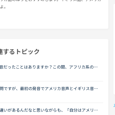
よ。
連するトピック
音だったことはありますか？この間、アフリカ系の女
較的アメリカ英語を今までに習ってきているので発音
問ですが、最初の発音でアメリカ音声とイギリス音声
先生だと「アメリカ音声でいい？」と聞かれることが
違いがあるんだなと思いながらも、「自分はアメリカ