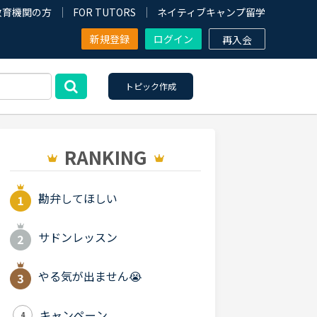
教育機関の方
FOR TUTORS
ネイティブキャンプ留学
新規登録
ログイン
再入会
トピック作成
RANKING
勘弁してほしい
サドンレッスン
やる気が出ません😭
キャンペーン
4