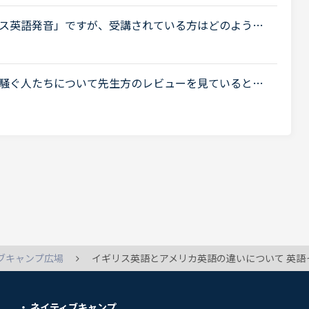
.
ス英語発音」ですが、受講されている方はどのような
ぱりイギリス留学などを考えている方が多いのでしょ
.
騒ぐ人たちについて先生方のレビューを見ていると、
いるレビューが目立つように思いました。これについ
ブキャンプ広場
イギリス英語とアメリカ英語の違いについて 英語ってイギリス英語とアメリカ英語など色々種類があるそうですが、アメリカ英語とイギリス英
ネイティブキャンプ