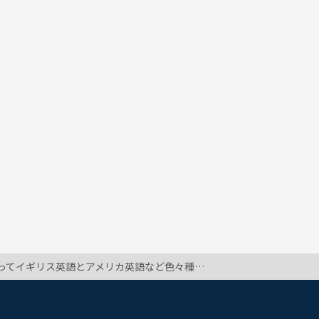
語ってどんなところが違うのでしょうか？ そしてこれから学ぶのはアメリカ英語のほうがいいのでしょうか？ (ko**)