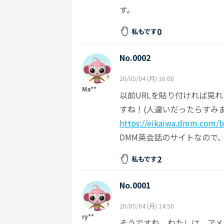
す。
0
私もです
No.0002
20/05/04 (月) 16:08
Ma**
以前URLを貼り付ければ見
すね！(人違いだったらすみませ
https://eikaiwa.dmm.com/b
DMM英会話のサイトなので
2
私もです
No.0001
20/05/04 (月) 14:50
ry**
そうですね、わたしは、アメ