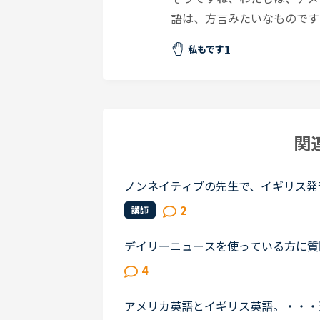
語は、方言みたいなものです
1
私もです
関
ノンネイティブの先生で、イギリス発
性の先生の授業を受けました。私は比
2
講師
も完璧ではないですが、アメリカ英...
デイリーニュースを使っている方に質
どっち使ってますか？フィリピン人の
4
多いのでいつもアメリカ音声オンリ...
アメリカ英語とイギリス英語。・・・