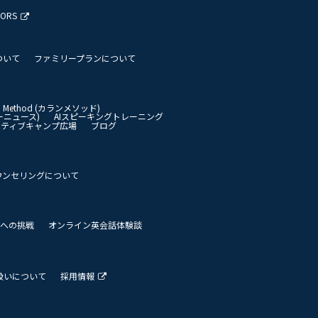
TORS
ついて
ファミリープランについて
an Method (カランメソッド)
イリーニュース)
AIスピーキングトレーニング
イティブキャンプ広場
ブログ
ウンセリングについて
 世界への挑戦
オンライン英会話体験談
扱いについて
採用情報