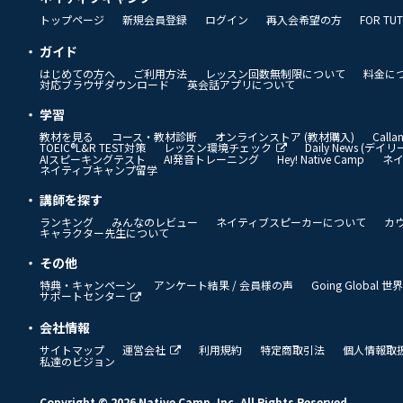
トップページ
新規会員登録
ログイン
再入会希望の方
FOR TU
ガイド
はじめての方へ
ご利用方法
レッスン回数無制限について
料金に
対応ブラウザダウンロード
英会話アプリについて
学習
教材を見る
コース・教材診断
オンラインストア (教材購入)
Call
TOEIC®L&R TEST対策
レッスン環境チェック
Daily News (デ
AIスピーキングテスト
AI発音トレーニング
Hey! Native Camp
ネ
ネイティブキャンプ留学
講師を探す
ランキング
みんなのレビュー
ネイティブスピーカーについて
カ
キャラクター先生について
その他
特典・キャンペーン
アンケート結果 / 会員様の声
Going Global
サポートセンター
会社情報
サイトマップ
運営会社
利用規約
特定商取引法
個人情報取
私達のビジョン
Copyright © 2026 Native Camp, Inc. All Rights Reserved.