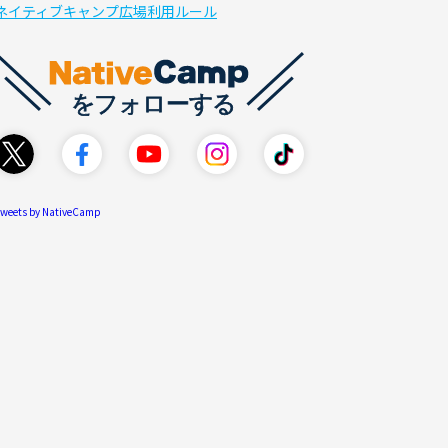
ネイティブキャンプ広場利用ルール
weets by NativeCamp