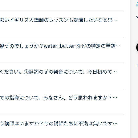
方が正当だ！」などと意識したことはありませんでし
思いイギリス人講師のレッスンも受講したいなと思っ
いるのでアメリカ英語になじみがあるのですが、日本
でしょうか？water ,butter などの特定の単語の
いには気づけない初心者です。アメリカ英語を学びた
T
ださい。①冠詞の'a'の発音について、今日初めて指
ん。講師は「エイ」と「ア」はイギリス英語とアメリ
での指導について、みなさん、どう思われますか？私
少なくとも中学校の文法の範囲が一通り終わらない
.
う講師はいますか？今の講師たちに不満は無いです
語なので、レッスン中もイギリス英語の発音で受けた