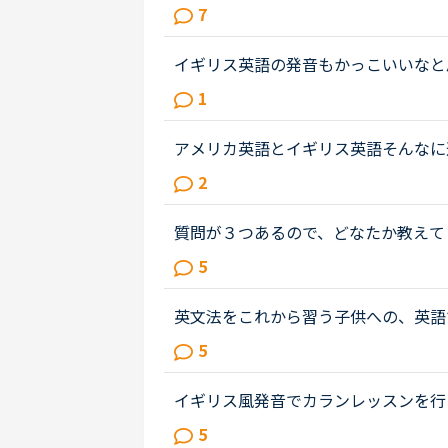
英語を学びたい！」「イギリス英語の
7
た。先日、セルビアの先生のレッス...
イギリス英語の発音もかっこいいなと
ています。アメリカ英語ばかりきいて
1
人はアメリカ英語とイギリス英語で...
アメリカ英語とイギリス英語そんなに違うの
発音の違いは分かるのですが微妙な違
2
くてネイティブオプションを付け...
質問が３つあるので、どなたか教えてく
摘されましたが、正直よくわかりませ
5
カ英語の違いと説明してくれました...
英文法をこれから習う子供への、英語
は、説明そのものを英語で行うのは、
5
と、なかなか厳しいのではないかと思..
イギリス風発音でカランレッスンを行
が、せっかくオーディオがイギリス英
5