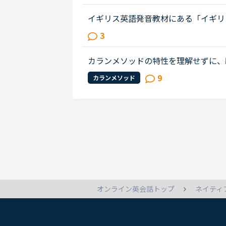
いと考えました。イギリス人講師は人..
イギリス英語発音教材にある「イギリ
理由でこちらを選んでいますか？やっ
3
うか？最近イギリスのBBCドラマを観..
カランメソッドの特性を理解せずに、
カランの進め方について苦言を呈して
9
カランメソッド
て、個人的には「それは、生徒の方...
ネイティ
オンライン英会話トップ