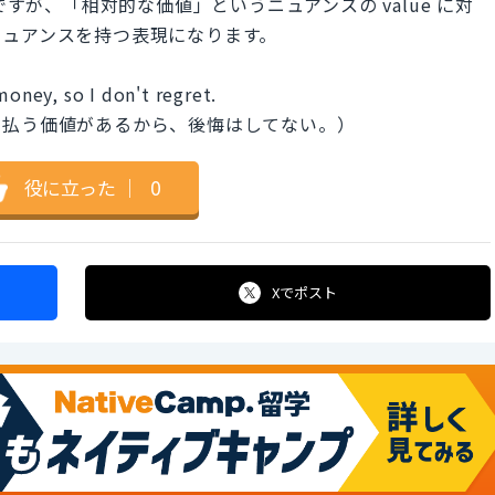
ですが、「相対的な価値」というニュアンスの value に対
ニュアンスを持つ表現になります。
money, so I don't regret.
金払う価値があるから、後悔はしてない。）
役に立った
｜
0
Xで
ポスト