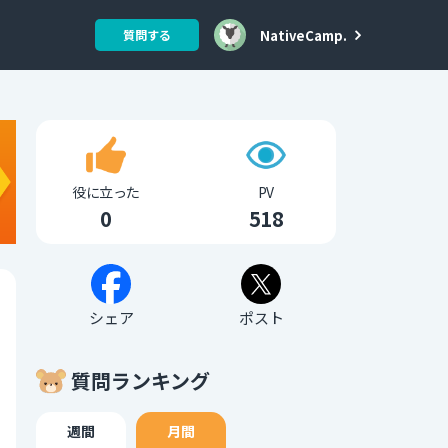
NativeCamp.
質問する
役に立った
PV
0
518
シェア
ポスト
質問ランキング
週間
月間