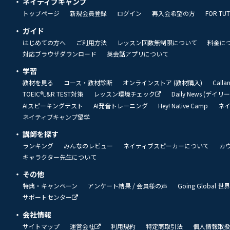
ネイティブキャンプ
トップページ
新規会員登録
ログイン
再入会希望の方
FOR TU
ガイド
はじめての方へ
ご利用方法
レッスン回数無制限について
料金に
対応ブラウザダウンロード
英会話アプリについて
学習
教材を見る
コース・教材診断
オンラインストア (教材購入)
Call
TOEIC®L&R TEST対策
レッスン環境チェック
Daily News (デイ
AIスピーキングテスト
AI発音トレーニング
Hey! Native Camp
ネ
ネイティブキャンプ留学
講師を探す
ランキング
みんなのレビュー
ネイティブスピーカーについて
カ
キャラクター先生について
その他
特典・キャンペーン
アンケート結果 / 会員様の声
Going Global
サポートセンター
会社情報
サイトマップ
運営会社
利用規約
特定商取引法
個人情報取扱