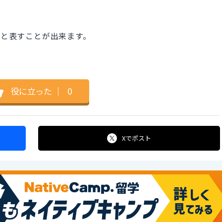
ngsと表すことが出来ます。
役に立った
｜
0
Xで
ポスト