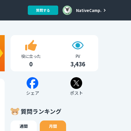
NativeCamp.
質問する
役に立った
PV
0
3,436
シェア
ポスト
質問ランキング
週間
月間