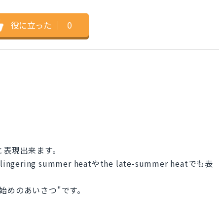
役に立った
｜
0
舞い"と表現出来ます。
ingering summer heatやthe late-summer heatでも表
書き始めのあいさつ"です。