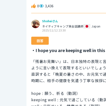
0
3,436
Shoheiさん
ネイティブキャンプ英会話講師
Japan
2025/11/12 23:30
回答
・I hope you are keeping well in thi
「残暑お見舞い」は、日本独特の表現と
ように言い換えて表現するといいでしょ
直訳すると「晩夏の暑さの中、お元気で
時期に、相手の健康を気遣う丁寧な挨拶
hope : 願う、祈る（動詞）
keeping well : 元気で過ごしている（動
well : 元気でいる、健康である（副詞）