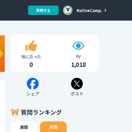
NativeCamp.
質問する
役に立った
PV
0
1,018
シェア
ポスト
質問ランキング
週間
月間