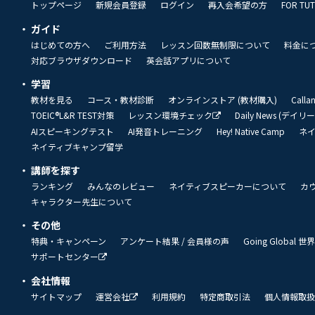
トップページ
新規会員登録
ログイン
再入会希望の方
FOR TU
ガイド
はじめての方へ
ご利用方法
レッスン回数無制限について
料金に
対応ブラウザダウンロード
英会話アプリについて
学習
教材を見る
コース・教材診断
オンラインストア (教材購入)
Call
TOEIC®L&R TEST対策
レッスン環境チェック
Daily News (デイ
AIスピーキングテスト
AI発音トレーニング
Hey! Native Camp
ネ
ネイティブキャンプ留学
講師を探す
ランキング
みんなのレビュー
ネイティブスピーカーについて
カ
キャラクター先生について
その他
特典・キャンペーン
アンケート結果 / 会員様の声
Going Global
サポートセンター
会社情報
サイトマップ
運営会社
利用規約
特定商取引法
個人情報取扱