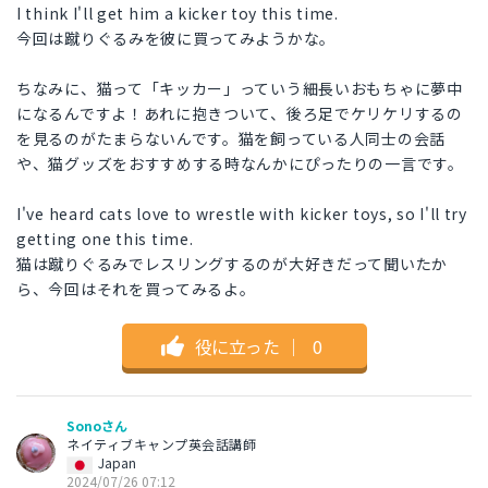
I think I'll get him a kicker toy this time.
今回は蹴りぐるみを彼に買ってみようかな。
ちなみに、猫って「キッカー」っていう細長いおもちゃに夢中
になるんですよ！あれに抱きついて、後ろ足でケリケリするの
を見るのがたまらないんです。猫を飼っている人同士の会話
や、猫グッズをおすすめする時なんかにぴったりの一言です。
I've heard cats love to wrestle with kicker toys, so I'll try
getting one this time.
猫は蹴りぐるみでレスリングするのが大好きだって聞いたか
ら、今回はそれを買ってみるよ。
役に立った
｜
0
Sonoさん
ネイティブキャンプ英会話講師
Japan
2024/07/26 07:12