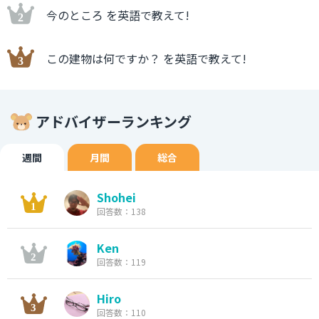
今のところ を英語で教えて!
この建物は何ですか？ を英語で教えて!
アドバイザーランキング
週間
月間
総合
Shohei
回答数：138
Ken
回答数：119
Hiro
回答数：110