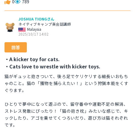
0
789
JOSHUA TIONGさん
ネイティブキャンプ英会話講師
Malaysia
2025/10/17 14:02
回答
・A kicker toy for cats.
・Cats love to wrestle with kicker toys.
猫がギュッと抱きついて、後ろ足でケリケリする細長いおもち
ゃのこと。猫の「獲物を捕らえたい！」という狩猟本能をくす
ぐります。
ひとりで夢中になって遊ぶので、留守番中や運動不足の解消、
ストレス発散にぴったり！「猫の抱き枕」みたいな感じで、キ
ックしたり、アゴを乗せてくつろいだり、遊び方は猫それぞれ
です。