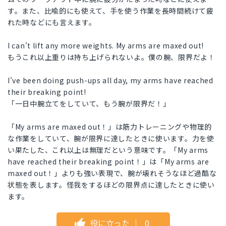
す。また、比喩的にも使えて、手を使う作業を長時間続けて疲
れた時などにも言えます。
I can't lift any more weights. My arms are maxed out!
もうこれ以上重りは持ち上げられないよ。僕の腕、限界だよ！
I've been doing push-ups all day, my arms have reached
their breaking point!
「一日中腕立てをしていて、もう腕が限界だ！」
「My arms are maxed out！」は筋力トレーニングや物理的
な作業をしていて、腕が限界に達したときに使います。力を使
い果たした、これ以上は無理だという意味です。「My arms
have reached their breaking point！」は「My arms are
maxed out！」よりも強い表現で、腕が壊れそうなほど過酷な
状態を表します。怪我をするほどの限界点に達したときに使い
ます。
役に立った
｜
0