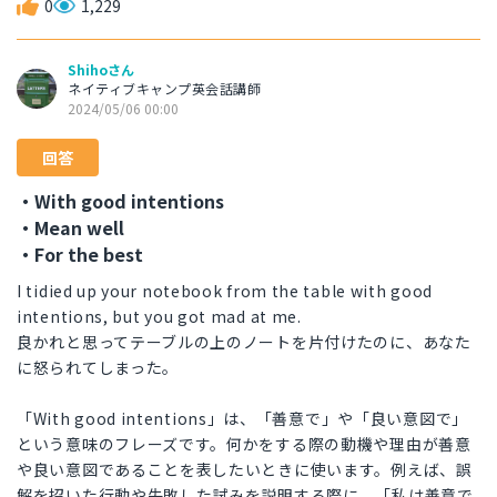
0
1,229
Shihoさん
ネイティブキャンプ英会話講師
2024/05/06 00:00
回答
・With good intentions
・Mean well
・For the best
I tidied up your notebook from the table with good
intentions, but you got mad at me.
良かれと思ってテーブルの上のノートを片付けたのに、あなた
に怒られてしまった。
「With good intentions」は、「善意で」や「良い意図で」
という意味のフレーズです。何かをする際の動機や理由が善意
や良い意図であることを表したいときに使います。例えば、誤
解を招いた行動や失敗した試みを説明する際に、「私は善意で