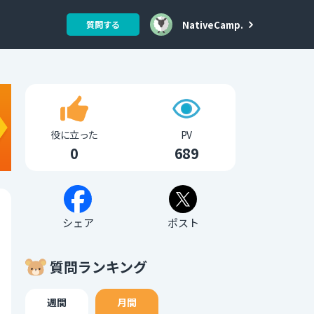
NativeCamp.
質問する
役に立った
PV
0
689
シェア
ポスト
質問ランキング
週間
月間