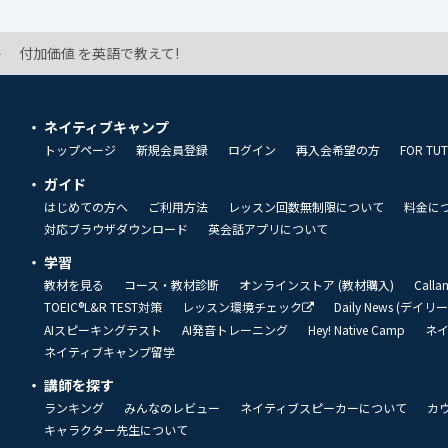
付加価値 を英語で教えて!
ネイティブキャンプ
トップページ
新規会員登録
ログイン
再入会希望の方
FOR TU
ガイド
はじめての方へ
ご利用方法
レッスン回数無制限について
料金に
対応ブラウザダウンロード
英会話アプリについて
学習
教材を見る
コース・教材診断
オンラインストア (教材購入)
Call
TOEIC®L&R TEST対策
レッスン環境チェック
Daily News (デイ
AIスピーキングテスト
AI発音トレーニング
Hey! Native Camp
ネ
ネイティブキャンプ留学
講師を探す
ランキング
みんなのレビュー
ネイティブスピーカーについて
カ
キャラクター先生について