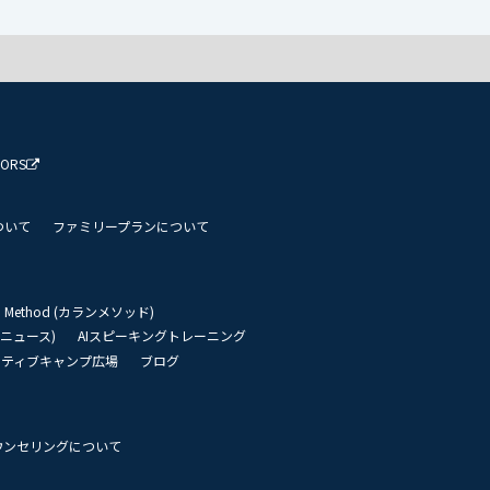
TORS
ついて
ファミリープランについて
an Method (カランメソッド)
リーニュース)
AIスピーキングトレーニング
イティブキャンプ広場
ブログ
ウンセリングについて