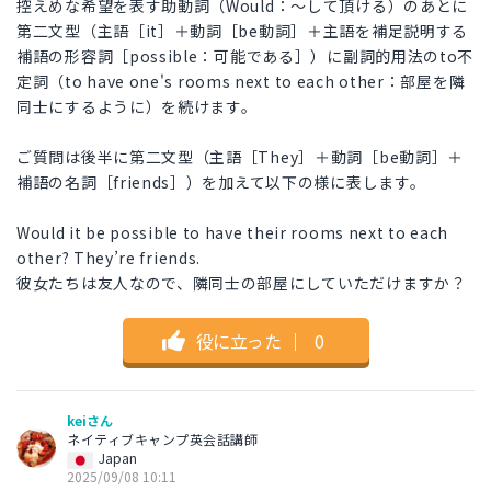
控えめな希望を表す助動詞（Would：～して頂ける）のあとに
第二文型（主語［it］＋動詞［be動詞］＋主語を補足説明する
補語の形容詞［possible：可能である］）に副詞的用法のto不
定詞（to have one's rooms next to each other：部屋を隣
同士にするように）を続けます。
ご質問は後半に第二文型（主語［They］＋動詞［be動詞］＋
補語の名詞［friends］）を加えて以下の様に表します。
Would it be possible to have their rooms next to each
other? They’re friends.
彼女たちは友人なので、隣同士の部屋にしていただけますか？
役に立った
｜
0
keiさん
ネイティブキャンプ英会話講師
Japan
2025/09/08 10:11