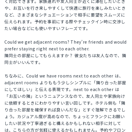
く対応できます。家族連れや友人同士が近くに滞在したいとき
や、お互いを行き来しやすくして快適に旅行を楽しみたいとき
など、さまざまなシチュエーションで相手に要望をスムーズに
伝えられます。予約を事前にする際やチェックイン時に交渉し
たい場合などにも使いやすいフレーズです。
Could we get adjacent rooms? They’re friends and would
prefer staying right next to each other.
隣同士の部屋にしてもらえますか？ 彼女たちは友人なので、隣
同士がいいんです。
ちなみに、Could we have rooms next to each other は、
adjacent rooms よりももう少しシンプルに「隣り合った部屋
にしてほしい」と伝える表現です。next to each other は
「お互いの隣」というニュアンスなので、友人同士や家族向け
に依頼するときにわかりやすい言い回しです。ホテル側も「隣
り合った部屋を確保すれば良いんだな」とすぐ理解できるでし
ょう。カジュアル度が高めなので、ちょっとフランクにお願い
したい状況や丁寧過ぎると構えるかもしれない相手に対して
は、こちらの方が気軽に使えるかもしれません。予約やフロン