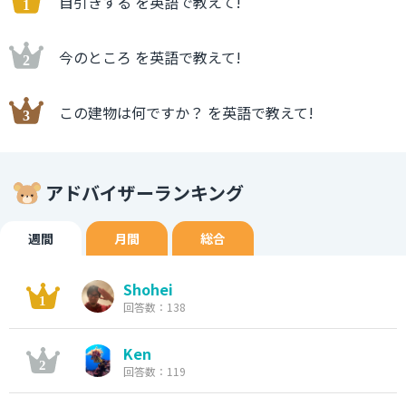
自引きする を英語で教えて!
今のところ を英語で教えて!
この建物は何ですか？ を英語で教えて!
アドバイザーランキング
週間
月間
総合
Shohei
回答数：138
Ken
回答数：119