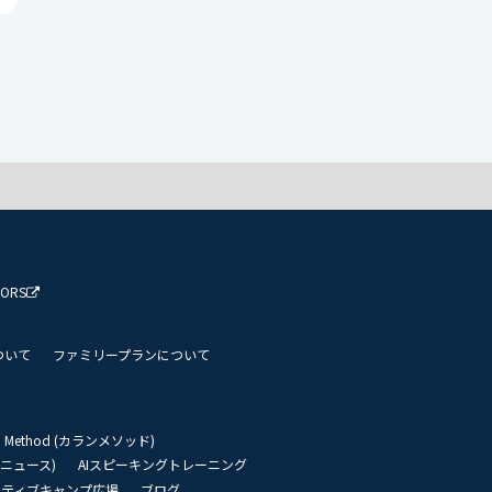
TORS
ついて
ファミリープランについて
an Method (カランメソッド)
リーニュース)
AIスピーキングトレーニング
イティブキャンプ広場
ブログ