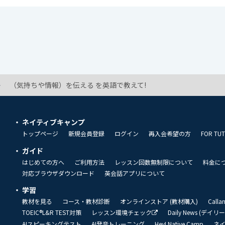
（気持ちや情報）を伝える を英語で教えて!
ネイティブキャンプ
トップページ
新規会員登録
ログイン
再入会希望の方
FOR TU
ガイド
はじめての方へ
ご利用方法
レッスン回数無制限について
料金に
対応ブラウザダウンロード
英会話アプリについて
学習
教材を見る
コース・教材診断
オンラインストア (教材購入)
Call
TOEIC®L&R TEST対策
レッスン環境チェック
Daily News (デイ
AIスピーキングテスト
AI発音トレーニング
Hey! Native Camp
ネ