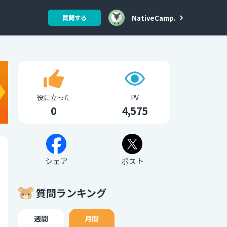
NativeCamp.
質問する
役に立った
PV
0
4,575
シェア
ポスト
質問ランキング
週間
月間