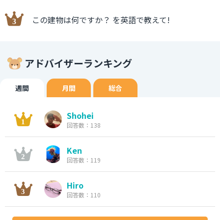
この建物は何ですか？ を英語で教えて!
アドバイザーランキング
週間
月間
総合
Shohei
回答数：138
Ken
回答数：119
Hiro
回答数：110