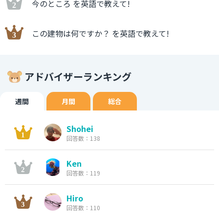
今のところ を英語で教えて!
この建物は何ですか？ を英語で教えて!
アドバイザーランキング
週間
月間
総合
Shohei
回答数：138
Ken
回答数：119
Hiro
回答数：110