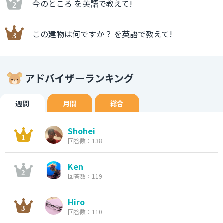
今のところ を英語で教えて!
この建物は何ですか？ を英語で教えて!
アドバイザーランキング
週間
月間
総合
Shohei
回答数：138
Ken
回答数：119
Hiro
回答数：110