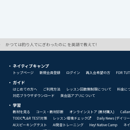
かつては釣り人でにぎわったのに を英語で教えて!
ネイティブキャンプ
トップページ
新規会員登録
ログイン
再入会希望の方
FOR TU
ガイド
はじめての方へ
ご利用方法
レッスン回数無制限について
料金に
対応ブラウザダウンロード
英会話アプリについて
学習
教材を見る
コース・教材診断
オンラインストア (教材購入)
Call
TOEIC®L&R TEST対策
レッスン環境チェック
Daily News (デイ
AIスピーキングテスト
AI発音トレーニング
Hey! Native Camp
ネ