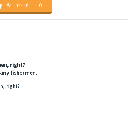
役に立った
｜
0
men, right?
many fishermen.
n, right?