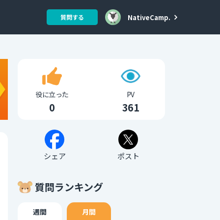
NativeCamp.
質問する
役に立った
PV
0
361
シェア
ポスト
質問ランキング
週間
月間