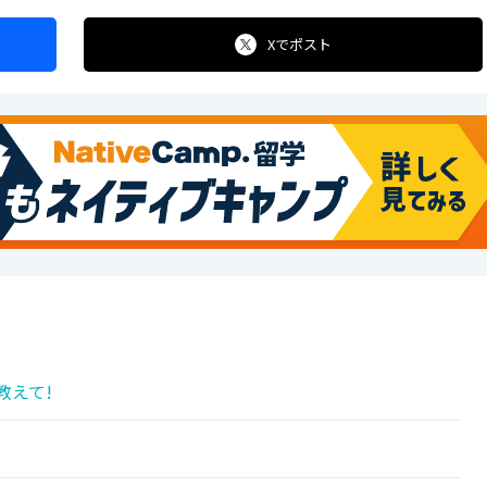
Xで
ポスト
教えて!
!