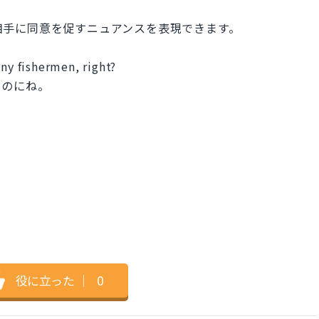
」と相手に同意を促すニュアンスを表現できます。
any fishermen, right?
たのにね。
役に立った
｜
0