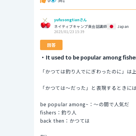
0
361
yufusongtianさん
ネイティブキャンプ英会話講師
Japan
2025/01/23 15:39
回答
・It used to be popular among fishe
「かつては釣り人でにぎわったのに」は
「かつては～だった」と表現するときには u
be popular among~：～の間で人気だ
fishers：釣り人
back then：かつては