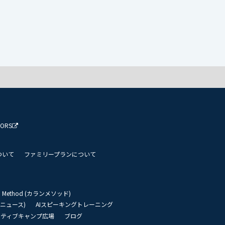
TORS
ついて
ファミリープランについて
an Method (カランメソッド)
リーニュース)
AIスピーキングトレーニング
イティブキャンプ広場
ブログ