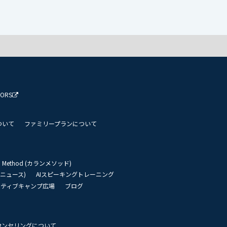
TORS
ついて
ファミリープランについて
an Method (カランメソッド)
リーニュース)
AIスピーキングトレーニング
イティブキャンプ広場
ブログ
ウンセリングについて