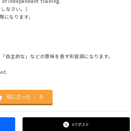
s of independent training.
んしなさい。）
グ表現になります。
志の」「自主的な」などの意味を表す形容詞になります。
ant.
役に立った
｜
0
Xで
ポスト