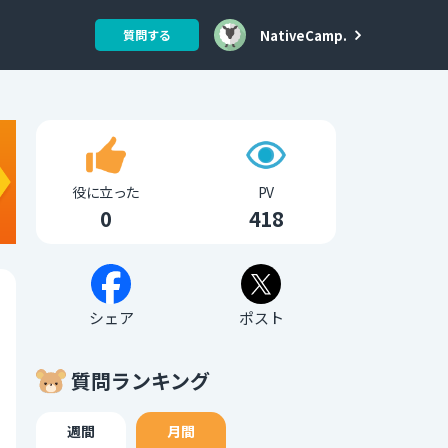
NativeCamp.
質問する
役に立った
PV
0
418
シェア
ポスト
質問ランキング
週間
月間