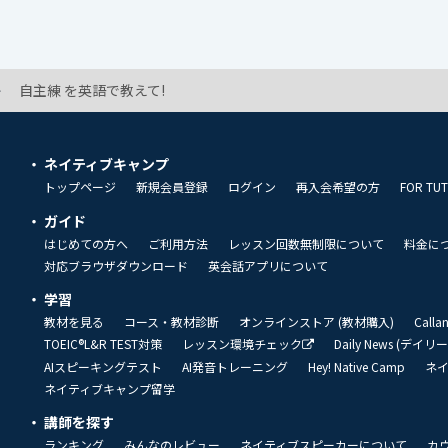
自主練 を英語で教えて!
ネイティブキャンプ
トップページ
新規会員登録
ログイン
再入会希望の方
FOR TU
ガイド
はじめての方へ
ご利用方法
レッスン回数無制限について
料金に
対応ブラウザダウンロード
英会話アプリについて
学習
教材を見る
コース・教材診断
オンラインストア (教材購入)
Call
TOEIC®L&R TEST対策
レッスン環境チェック
Daily News (デイ
AIスピーキングテスト
AI発音トレーニング
Hey! Native Camp
ネ
ネイティブキャンプ留学
講師を探す
ランキング
みんなのレビュー
ネイティブスピーカーについて
カ