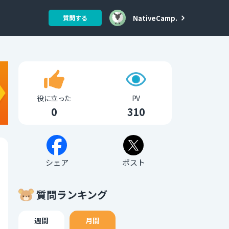
NativeCamp.
質問する
役に立った
PV
0
310
シェア
ポスト
質問ランキング
週間
月間