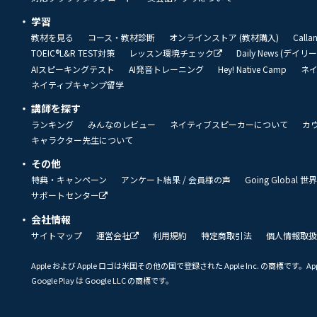
学習
教材を見る
コース・教材診断
オンラインストア (教材購入)
Call
TOEIC®L&R TEST対策
レッスン環境チェック
Daily News (デイ
AIスピーキングテスト
AI発音トレーニング
Hey! Native Camp
ネ
ネイティブキャンプ留学
講師を探す
ランキング
みんなのレビュー
ネイティブスピーカーについて
カ
キャラクター先生について
その他
特典・キャンペーン
アンケート結果 / 会員様の声
Going Global
サポートセンター
会社情報
サイトマップ
運営会社
利用規約
特定商取引法
個人情報取扱
Apple および Apple ロゴは米国その他の国で登録された Apple Inc. の商標です。App 
Google Play は Google LLC の商標です。