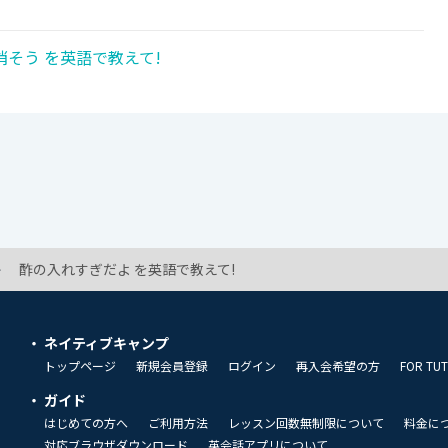
そう を英語で教えて!
酢の入れすぎだよ を英語で教えて!
ネイティブキャンプ
トップページ
新規会員登録
ログイン
再入会希望の方
FOR TU
ガイド
はじめての方へ
ご利用方法
レッスン回数無制限について
料金に
対応ブラウザダウンロード
英会話アプリについて