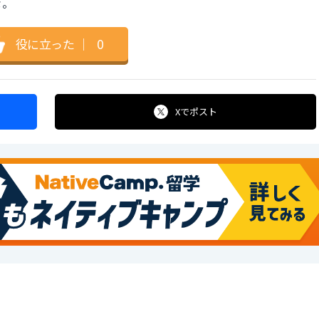
な。
役に立った
｜
0
Xで
ポスト