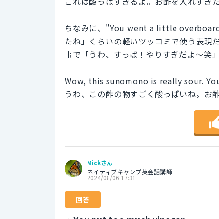
これは酸っぱすぎるよ。お酢を入れすぎ
ちなみに、"You went a little overb
たね」くらいの軽いツッコミで使う表現
事で「うわ、すっぱ！やりすぎだよ〜笑
Wow, this sunomono is really sour. You
うわ、この酢の物すごく酸っぱいね。お
Mickさん
ネイティブキャンプ英会話講師
2024/08/06 17:31
回答
・You put too much vinegar.