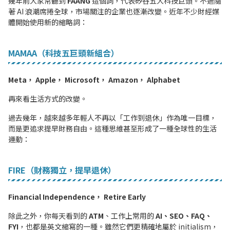
幾年前大家常聽到
FAANG
這個詞，代表矽谷五大科技巨頭。不過隨
著 AI 浪潮席捲全球
，市場關注的企業也逐漸改變。近年不少財經媒
體開始使用新的縮略詞：
MAMAA（科技五巨頭新組合）
Meta， Apple， Microsoft， Amazon， Alphabet
再來看生活方式的改變。
過去幾年，越來越多年輕人不再以「工作到退休」作為唯一目標，
而是更追求提早財務自由。這種思維甚至形成了一種全球性的生活
運動：
FIRE（財務獨立，提早退休）
Financial Independence， Retire Early
除此之外，你每天看到的
ATM
、工作上常用的
AI、SEO、FAQ、
FYI
，也都是英文縮寫的一種。雖然它們更精確地屬於 initialism，