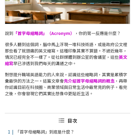
說到
「首字母縮略詞」（Acronym）
，你的第一反應是什麼？
很多人聽到這個詞，腦中馬上浮現一堆科技術語，或是政府公文裡
那些看了就頭痛的英文縮寫。這種印象其實不算錯。不過近幾年，
情況已經完全不一樣了。從社群媒體到辦公室的會議室，這些
英文
縮寫
早已滲透到我們每天的溝通之中。
對想提升職場英語能力的人來說，認識這些縮略詞，其實是累積字
彙最快的方法之一。這篇文章會
先介紹首字母縮略詞的概念
，再帶
你認識目前在科技圈、商業領域與日常生活中最常見的例子。看完
之後，你會發現它們其實比想像中更貼近生活。
目次
「首字母縮略詞」到底是什麼？