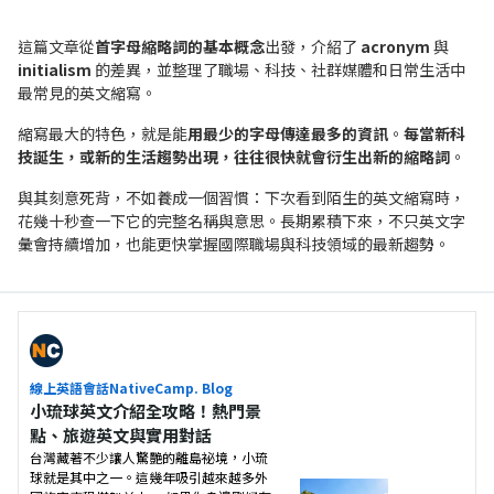
這篇文章從
首字母縮略詞的基本概念
出發，介紹了
acronym
與
initialism
的差異，並整理了職場、科技、社群媒體和日常生活中
最常見的英文縮寫。
縮寫最大的特色，就是能
用最少的字母傳達最多的資訊
。
每當新科
技誕生，或新的生活趨勢出現，往往很快就會衍生出新的縮略詞
。
與其刻意死背，不如養成一個習慣：下次看到陌生的英文縮寫時，
花幾十秒查一下它的完整名稱與意思。長期累積下來，不只英文字
彙會持續增加，也能更快掌握國際職場與科技領域的最新趨勢。
線上英語會話NativeCamp. Blog
小琉球英文介紹全攻略！熱門景
點、旅遊英文與實用對話
台灣藏著不少讓人驚艷的離島祕境，小琉
球就是其中之一。這幾年吸引越來越多外