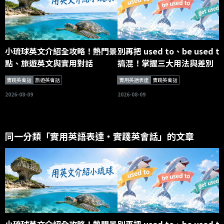
小琉球英文介紹全攻略！熱門景
別再把 used to、be used t
點、旅遊英文與實用對話
搞混！掌握三大用法與差別
實踐英會話
旅遊英會話
實用英語表達
實踐英會話
2026-08-09
2026-08-09
同一分類「實用英語表達・實踐英會話」的文章