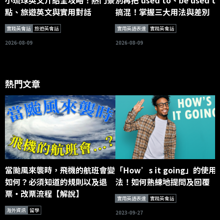
小琉球英文介紹全攻略！熱門景
別再把 used to、be used t
點、旅遊英文與實用對話
搞混！掌握三大用法與差別
實踐英會話
旅遊英會話
實用英語表達
實踐英會話
2026-08-09
2026-08-09
熱門文章
當颱風來襲時，飛機的航班會變
「How’s it going」的使用
如何？必須知道的規則以及退
法！如何熟練地提問及回覆
票・改票流程【解說】
實用英語表達
實踐英會話
海外資訊
留學
2023-09-27