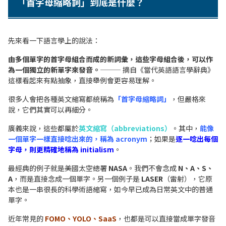
「首字母縮略詞」到底是什麼？
先來看一下語言學上的說法：
由多個單字的首字母組合而成的新詞彙，這些字母組合後，可以作
為一個獨立的新單字來發音。
———
摘自《當代英語語言學辭典》
這樣看起來有點抽象，直接舉例會更容易理解。
很多人會把各種英文縮寫都統稱為
「首字母縮略詞」
，但嚴格來
說，它們其實可以再細分。
廣義來說，這些都屬於
英文縮寫（abbreviations）
。其中，
能像
一個單字一樣直接唸出來的，稱為 acronym
；如果是
逐一唸出每個
字母，則更精確地稱為 initialism
。
最經典的例子就是美國太空總署
NASA
。我們不會念成
N、A、S、
A
，而是直接念成一個單字。另一個例子是
LASER
（雷射），它原
本也是一串很長的科學術語縮寫，如今早已成為日常英文中的普通
單字。
近年常見的
FOMO、YOLO、SaaS
，也都是可以直接當成單字發音