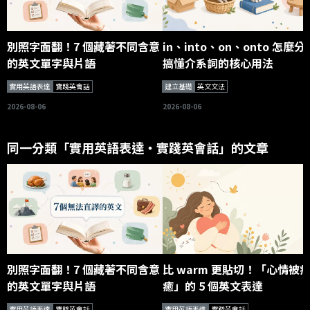
別照字面翻！7 個藏著不同含意
in、into、on、onto 怎麼分
的英文單字與片語
搞懂介系詞的核心用法
實用英語表達
實踐英會話
建立基礎
英文文法
2026-08-06
2026-08-06
同一分類「實用英語表達・實踐英會話」的文章
別照字面翻！7 個藏著不同含意
比 warm 更貼切！「心情被
的英文單字與片語
癒」的 5 個英文表達
實用英語表達
實踐英會話
實用英語表達
實踐英會話