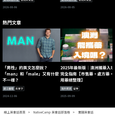
2026-08-06
2026-08-05
熱門文章
「男性」的英文怎麼說？
2025年最新版｜澳洲攜藥入境
「man」和「male」又有什麼
完全指南【市售藥・處方藥・
不一樣？
用藥總整理】
建立基礎
英單字
海外資訊
留學
2024-12-06
2025-09-09
線上英會話首頁
NativeCamp 英會話部落格
實踐英會話