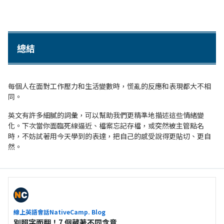
總結
每個人在面對工作壓力和生活變數時，慌亂的反應和表現都大不相
同。
英文有許多細膩的詞彙，可以幫助我們更精準地描述這些情緒變
化。下次當你面臨死線逼近、檔案忘記存檔，或突然被主管點名
時，不妨試著用今天學到的表達，把自己的感受說得更貼切、更自
然。
線上英語會話NativeCamp. Blog
別照字面翻！7 個藏著不同含意