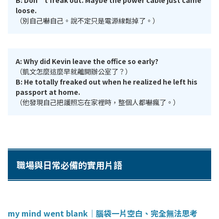
B: Don’t freak out. Maybe the power cable just came
loose.
（別自己嚇自己。說不定只是電源線鬆掉了。）
A: Why did Kevin leave the office so early?
（凱文怎麼這麼早就離開辦公室了？）
B: He totally freaked out when he realized he left his
passport at home.
（他發現自己把護照忘在家裡時，整個人都嚇瘋了。）
職場與日常必備的實用片語
my mind went blank｜腦袋一片空白、完全無法思考