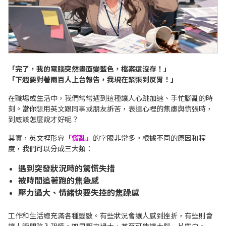
「完了，我的電腦突然畫面變藍色，檔案還沒存！」
「下週要對著兩百人上台報告，我現在緊張到反胃！」
在職場或生活中，我們常常遇到這種讓人心跳加速、手忙腳亂的時
刻。當你想用英文跟同事或朋友訴苦，表達心裡的焦慮與慌張時，
到底該怎麼說才好呢？
其實，英文裡形容
「慌亂」
的字眼非常多。根據不同的原因和程
度，我們可以分成三大類：
遇到突發狀況時的驚慌失措
被時間追著跑的焦急感
壓力過大、情緒快要失控的焦躁感
工作和生活總充滿各種變數。有些狀況會讓人感到挫折，有些則會