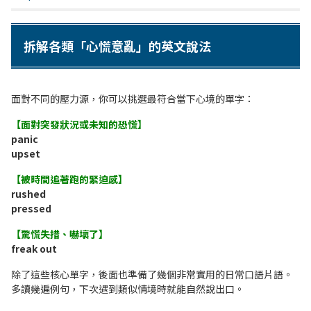
拆解各類「心慌意亂」的英文說法
面對不同的壓力源，你可以挑選最符合當下心境的單字：
【面對突發狀況或未知的恐慌】
panic
upset
【被時間追著跑的緊迫感】
rushed
pressed
【驚慌失措、嚇壞了】
freak out
除了這些核心單字，後面也準備了幾個非常實用的日常口語片語。
多讀幾遍例句，下次遇到類似情境時就能自然說出口。