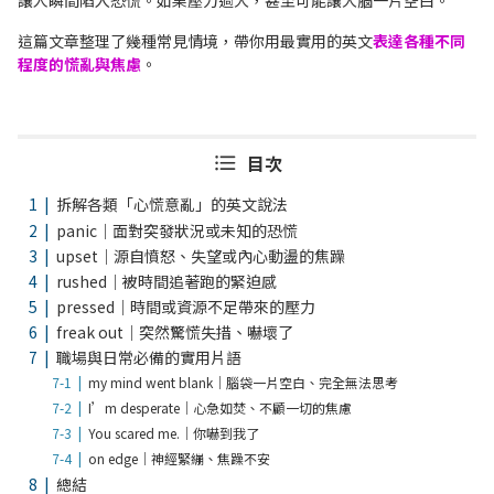
讓人瞬間陷入恐慌。如果壓力過大，甚至可能讓大腦一片空白。
這篇文章整理了幾種常見情境，帶你用最實用的英文
表達各種不同
程度的慌亂與焦慮
。
目次
拆解各類「心慌意亂」的英文說法
panic｜面對突發狀況或未知的恐慌
upset｜源自憤怒、失望或內心動盪的焦躁
rushed｜被時間追著跑的緊迫感
pressed｜時間或資源不足帶來的壓力
freak out｜突然驚慌失措、嚇壞了
職場與日常必備的實用片語
my mind went blank｜腦袋一片空白、完全無法思考
I’m desperate｜心急如焚、不顧一切的焦慮
You scared me.｜你嚇到我了
on edge｜神經緊繃、焦躁不安
總結