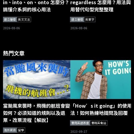
in、into、on、onto 怎麼分？
regardless 怎麼用？用法與
搞懂介系詞的核心用法
用替代句型完整整理
建立基礎
英文文法
建立基礎
英單字
2026-08-06
2026-08-06
熱門文章
當颱風來襲時，飛機的航班會變
「How’s it going」的使用
如何？必須知道的規則以及退
法！如何熟練地提問及回覆
票・改票流程【解說】
實用英語表達
實踐英會話
海外資訊
留學
2023-09-27