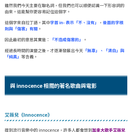
雖然我們今天主要在聊名詞，但我們也可以順便認識一下形容詞的
由來。這能幫你更容易記住這個字。
這個字來自拉丁語。其中
字首 in- 表示「不、沒有」
，
後面的字根
則與「傷害」有關
。
因此最初的意思其實是：
「不造成傷害的」
。
經過長時間的演變之後，才逐漸發展出今天
「無辜」、「清白」與
「純真」
等含義。
與 innocence 相關的著名歌曲與電影
艾薇兒《Innocence》
提到流行音樂中的 innocence，許多人都會想到
加拿大歌手艾薇兒