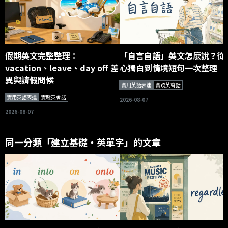
假期英文完整整理：
「自言自語」英文怎麼說？從
vacation、leave、day off 差
心獨白到情境短句一次整理
異與請假問候
實用英語表達
實踐英會話
實用英語表達
實踐英會話
2026-08-07
2026-08-07
同一分類「建立基礎・英單字」的文章