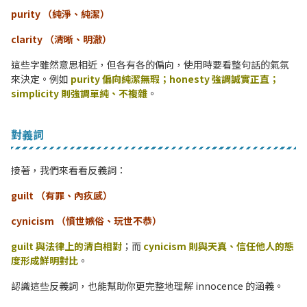
purity （純淨、純潔）
clarity （清晰、明澈）
這些字雖然意思相近，但各有各的偏向，使用時要看整句話的氣氛
來決定。例如
purity 偏向純潔無瑕；honesty 強調誠實正直；
simplicity 則強調單純、不複雜
。
對義詞
接著，我們來看看反義詞：
guilt （有罪、內疚感）
cynicism （憤世嫉俗、玩世不恭）
guilt 與法律上的清白相對
；而
cynicism 則與天真、信任他人的態
度形成鮮明對比
。
認識這些反義詞，也能幫助你更完整地理解 innocence 的涵義。