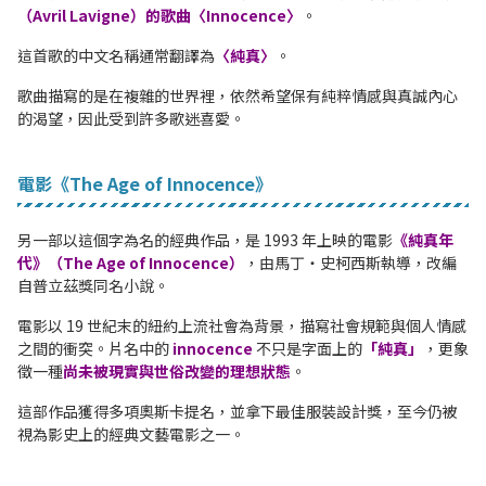
（Avril Lavigne）的歌曲〈Innocence〉
。
這首歌的中文名稱通常翻譯為
〈純真〉
。
歌曲描寫的是在複雜的世界裡，依然希望保有純粹情感與真誠內心
的渴望，因此受到許多歌迷喜愛。
電影《The Age of Innocence》
另一部以這個字為名的經典作品，是 1993 年上映的電影
《純真年
代》（The Age of Innocence）
，由馬丁・史柯西斯執導，改編
自普立茲獎同名小說。
電影以 19 世紀末的紐約上流社會為背景，描寫社會規範與個人情感
之間的衝突。片名中的
innocence
不只是字面上的
「純真」
，更象
徵一種
尚未被現實與世俗改變的理想狀態
。
這部作品獲得多項奧斯卡提名，並拿下最佳服裝設計獎，至今仍被
視為影史上的經典文藝電影之一。