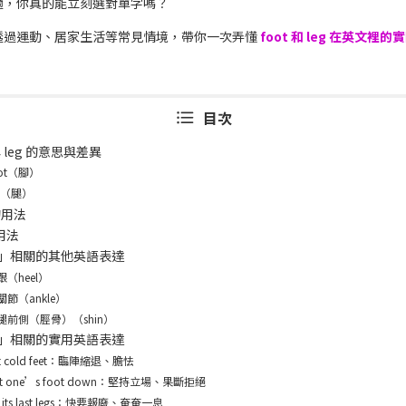
適，你真的能立刻選對單字嗎？
透過運動、居家生活等常見情境，帶你一次弄懂
foot 和 leg 在英文裡的
目次
 與 leg 的意思與差異
oot（腳）
eg（腿）
 的用法
的用法
」相關的其他英語表達
跟（heel）
關節（ankle）
腿前側（脛骨）（shin）
」相關的實用英語表達
t cold feet：臨陣縮退、膽怯
ut one’s foot down：堅持立場、果斷拒絕
 its last legs：快要報廢、奄奄一息