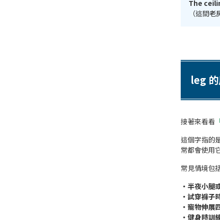
The ceili
（這間老
leg 
接著來看看
「
這個字指的
常都會使用
常見情境包
・半夜小腿
・試穿褲子
・寵物伸展
・健身時訓