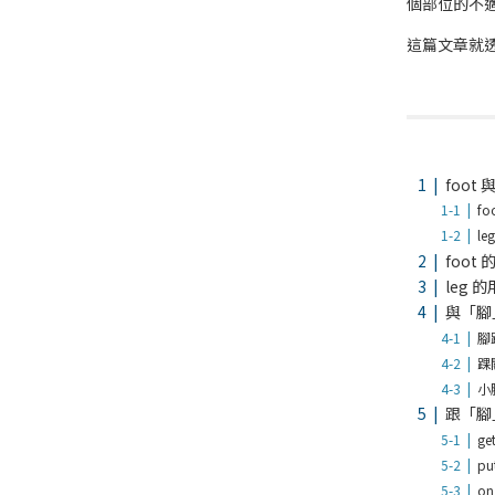
個部位的不
這篇文章就
foot
f
l
foot
leg 
與「腳
腳
踝
小
跟「腳
ge
p
on