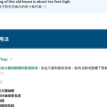
ng of this old house is about ten feet high.
房子的天花板大約有十英尺高。）
的用法
leg」
。
是
從大腿到腳踝的整個區域
，因此只要和腿部長度、肌肉活動或整體下肢
它。
括：
或大腿抽筋
時討論褲管長度
四肢
練腿部肌群