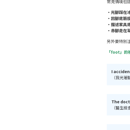
常見情境包
・光腳踩在
・因腳底筋
・描述家具
・赤腳走在
另外要特別
「foot」的
I accide
（我光著
The doct
（醫生檢