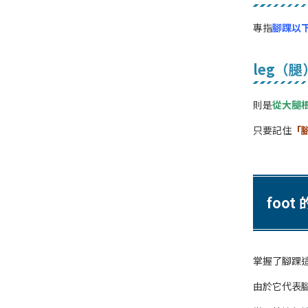
專指
腳踝以
leg（腿
則是
從大腿
只要記住
「
foot
掌握了腳踝這
由於它代表