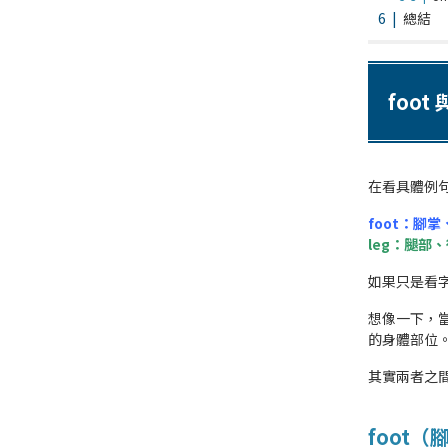
總結
foot
在看具體例
foot
：腳掌
leg
：腿部、
如果只是看
想像一下，
的身體部位。
其實兩者之
foot（