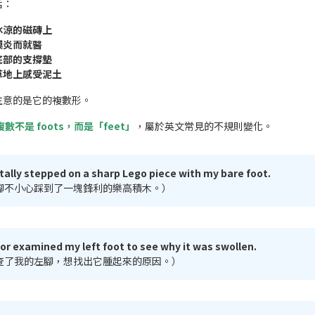
括：
冰涼的磁磚上
膜炎而就醫
底部的支撐墊
草地上感受泥土
注意的是它的複數形。
複數不是 foots，而是「feet」
，屬於英文常見的不規則變化。
ntally stepped on a sharp Lego piece with my bare foot.
腳不小心踩到了一塊鋒利的樂高積木。）
or examined my left foot to see why it was swollen.
查了我的左腳，想找出它腫起來的原因。）