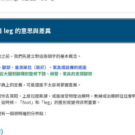
 與 leg 的意思與差異
句之前，我們先建立對這兩個字的基本概念。
、腳部、量測單位（英尺）、家具或設備的底座
從大腿到腳踝的整條下肢、褲管、家具的支撐腳架
字典上的定義，可能還是不太容易掌握差異。
當你去買鞋、上皮拉提斯課，或是接受物理治療時，教練或治療師往往會
這時候，「foot」和「leg」的差別就變得非常重要。
間有一個很明確的分界點：
腳）