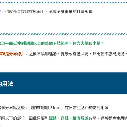
下
，也就是直接踩在地面上、承載全身重量的腳掌部位。
）
根部一路延伸到腳踝以上的整個下肢範圍，包含大腿和小腿
。
腳踝是分界線」
，之後不論聊運動、健康或身體狀況，都比較不容易搞混
 的用法
個分界點之後，我們來聊聊「foot」在日常生活中的常見用法。
腳踝以下的部位，因此只要和
踩踏、穿鞋、腳底觸感
有關，通常都會使用