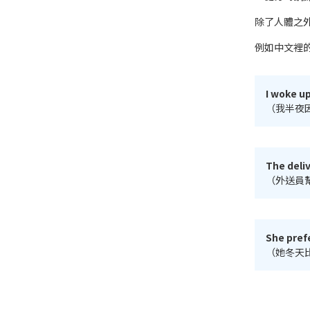
除了人體之
例如中文裡
I woke up
（我半夜
The deli
（外送員
She prefe
（她冬天