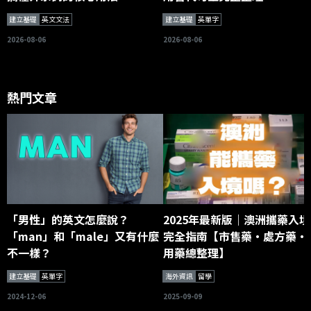
建立基礎
英文文法
建立基礎
英單字
2026-08-06
2026-08-06
熱門文章
「男性」的英文怎麼說？
2025年最新版｜澳洲攜藥入境
「man」和「male」又有什麼
完全指南【市售藥・處方藥・
不一樣？
用藥總整理】
建立基礎
英單字
海外資訊
留學
2024-12-06
2025-09-09