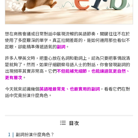
想在商務會議或日常對話中展現流暢的英語節奏，關鍵往往不在於
使用了多麼艱深的單字。真正拉開差距的，是如何運用那些看似不
起眼，卻能精準傳遞語氣的
副詞
。
許多人學英文時，把重心放在名詞和動詞上，認為只要把事情說清
楚就夠了。然而，如果仔細觀察母語人士的對話，你會發現副詞的
出現頻率其實非常高。它們
不但能補充細節，也能讓語氣更自然、
更有層次
。
今天就來認識幾個
英語裡最常見、也最實用的副詞
，看看它們在對
話中究竟扮演什麼角色。
目次
副詞扮演什麼角色？