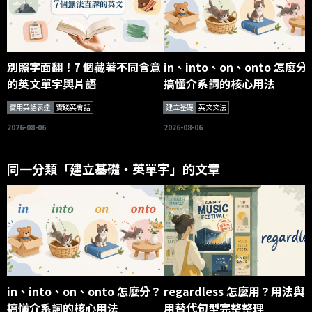
別照字面翻！7 個藏著不同含意
in、into、on、onto 怎麼分
的英文單字與片語
搞懂介系詞的核心用法
實用英語表達
實踐英會話
建立基礎
英文文法
2026-08-06
2026-08-06
同一分類「建立基礎・英單字」的文章
in、into、on、onto 怎麼分？
regardless 怎麼用？用法與
搞懂介系詞的核心用法
用替代句型完整整理