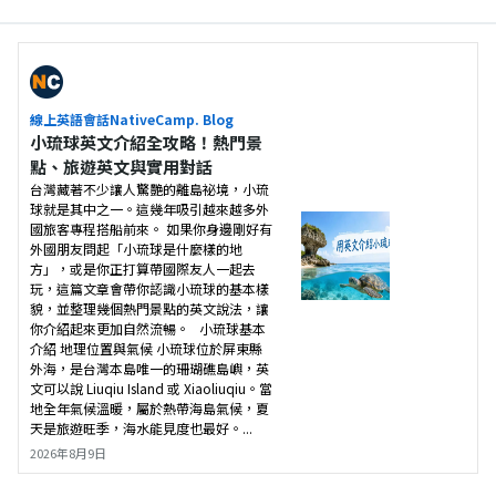
線上英語會話NativeCamp. Blog
小琉球英文介紹全攻略！熱門景
點、旅遊英文與實用對話
台灣藏著不少讓人驚艷的離島祕境，小琉
球就是其中之一。這幾年吸引越來越多外
國旅客專程搭船前來。 如果你身邊剛好有
外國朋友問起「小琉球是什麼樣的地
方」，或是你正打算帶國際友人一起去
玩，這篇文章會帶你認識小琉球的基本樣
貌，並整理幾個熱門景點的英文說法，讓
你介紹起來更加自然流暢。 小琉球基本
介紹 地理位置與氣候 小琉球位於屏東縣
外海，是台灣本島唯一的珊瑚礁島嶼，英
文可以說 Liuqiu Island 或 Xiaoliuqiu。當
地全年氣候溫暖，屬於熱帶海島氣候，夏
天是旅遊旺季，海水能見度也最好。...
2026年8月9日