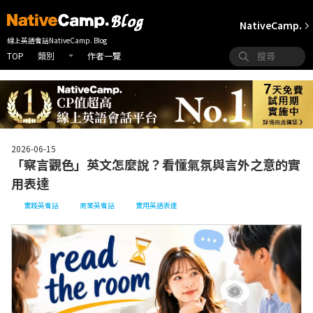
NativeCamp.
線上英語會話NativeCamp. Blog
TOP
作者一覽
類別
2026-06-15
「察言觀色」英文怎麼說？看懂氣氛與言外之意的實
用表達
實踐英會話
商業英會話
實用英語表達