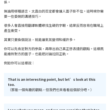
係。
無論用哪種語言，太直白的否定都會讓人面子掛不住。
這時候你需
要一些委婉的溝通技巧。
很多人會直接用翻譯軟體尋找生硬的字眼，結果反而容易在職場上
產生衝突。
其實只要換個說法，就能讓氣氛變得和緩許多。
你可以先肯定對方的參與，再帶出自己真正想表達的觀點。這樣既
能維持對方的面子，也能把討論拉回正軌。
例如你可以這樣說：
That is an interesting point, but let’s look at this
too.
（那是一個有趣的觀點，但我們也來看看這個部分吧。）