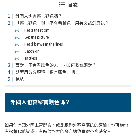
目次
外國人也會察言觀色嗎？
「察言觀色」與「不會看臉色」用英文該怎麼說？
Read the room
Get the picture
Read between the lines
Catch on
Tactless
面對「不會看臉色的人」，如何委婉應對？
試著用英文解釋「察言觀色」吧！
總結
外國人也會察言觀色嗎？
如果你有跟外國主管開會、或是跟海外客戶寫信的經驗，你可能也
有過類似的疑惑。有時候對方的發言
讓你覺得不合時宜
。