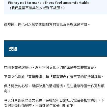
We try not to make others feel uncomfortable.
（我們盡量不讓其他人感到不舒服。）
這時候，你也可以順勢詢問對方的文化背景與溝通習慣。
總結
在國際商務環境中，理解不同文化之間的溝通差異非常重要。
不同文化對於
「直接表達」
和
「察言觀色」
有不同的期待與標準。
保持開放的心態，理解彼此的溝通習慣，往往能讓跨國合作更加順
利。
今天分享的這些英文表達，在職場和日常社交場合都相當實用。下
次遇到類似情境時，不妨挑幾句試著用用看吧！