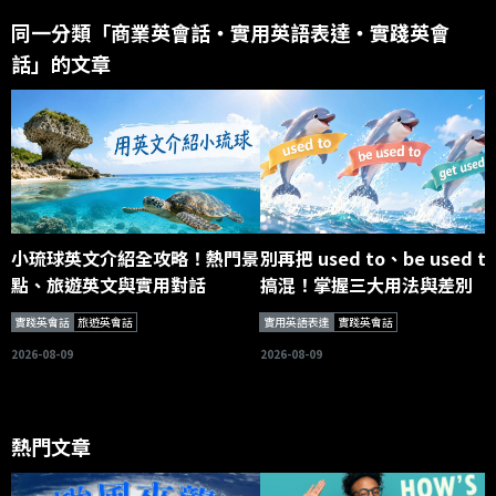
同一分類「商業英會話・實用英語表達・實踐英會
話」的文章
小琉球英文介紹全攻略！熱門景
別再把 used to、be used t
點、旅遊英文與實用對話
搞混！掌握三大用法與差別
實踐英會話
旅遊英會話
實用英語表達
實踐英會話
2026-08-09
2026-08-09
熱門文章