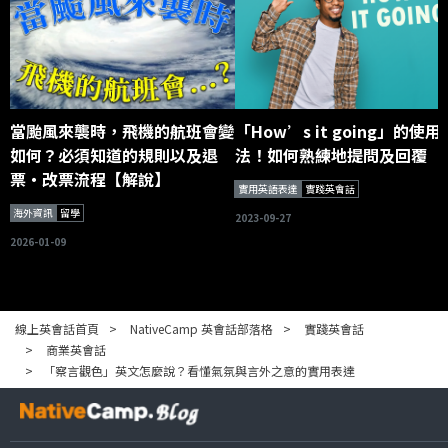
當颱風來襲時，飛機的航班會變
「How’s it going」的使用
如何？必須知道的規則以及退
法！如何熟練地提問及回覆
票・改票流程【解說】
實用英語表達
實踐英會話
海外資訊
留學
2023-09-27
2026-01-09
線上英會話首頁
NativeCamp 英會話部落格
實踐英會話
商業英會話
「察言觀色」英文怎麼說？看懂氣氛與言外之意的實用表達