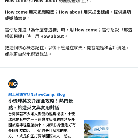
How come
和
How about
的關鍵差別在於：
How come 用來追問原因
；
How about 用來提出建議、提供選項
或邀請意見
。
當你想知道
「為什麼會這樣」
時，用
How come
；當你想說
「那這
樣如何呢」
時，用
How about
。
把這個核心概念記住，以後不管是在聊天、開會還是和客戶溝通，
都能更自然地選對說法。
線上英語會話NativeCamp. Blog
小琉球英文介紹全攻略！熱門景
點、旅遊英文與實用對話
台灣藏著不少讓人驚艷的離島祕境，小琉
球就是其中之一。這幾年吸引越來越多外
國旅客專程搭船前來。 如果你身邊剛好有
外國朋友問起「小琉球是什麼樣的地
方」，或是你正打算帶國際友人一起去