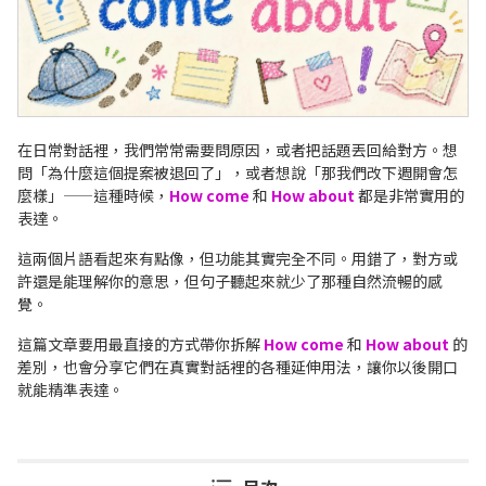
在日常對話裡，我們常常需要問原因，或者把話題丟回給對方。想
問「為什麼這個提案被退回了」，或者想說「那我們改下週開會怎
麼樣」——這種時候，
H
ow come
和
How about
都是非常實用的
表達。
這兩個片語看起來有點像，但功能其實完全不同。用錯了，對方或
許還是能理解你的意思，但句子聽起來就少了那種自然流暢的感
覺。
這篇文章要用最直接的方式帶你拆解
How come
和
H
ow about
的
差別，也會分享它們在真實對話裡的各種延伸用法，讓你以後開口
就能精準表達。