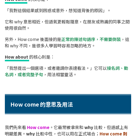
「我對這個結果感到困惑或意外，想知道背後的原因」。
它和 why 意思相近，但語氣更輕鬆隨意，在朋友或熟識的同事之間
使用很自然。
另外，How come 後面接的是
正常的陳述句語序，不需要倒裝
，這
和 why 不同，是很多人學習時容易忽略的地方。
How about
的核心則是：
「我想提出一個選項，或者邀請你表達看法。」它可以
接名詞、動
名詞，或者完整子句
，用法相當靈活。
How come 的意思及用法
我們先來看
How come
。它最常被拿來和
why
比較，但語感上有
明顯差異。
why
比較中性，也可以用在正式場合；
How come 則