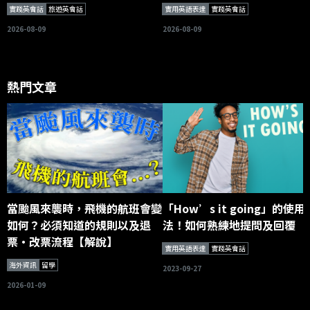
實踐英會話
旅遊英會話
實用英語表達
實踐英會話
2026-08-09
2026-08-09
熱門文章
當颱風來襲時，飛機的航班會變
「How’s it going」的使用
如何？必須知道的規則以及退
法！如何熟練地提問及回覆
票・改票流程【解說】
實用英語表達
實踐英會話
海外資訊
留學
2023-09-27
2026-01-09