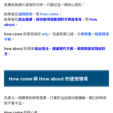
其實這兩個片語很好分辨，只要記住一個核心原則：
如果是在
追問原因
，用
how come
；
如果是在
提出建議、提供選項或邀請對方表達意見
，用
how
about
。
how come
的意思接近
why
，但語氣更口語，也
常帶著一點驚訝或
不解
。
how about
則用來
提出想法、建議替代方案，或把問題反問給對
方
。
How come 與 How about 的使用情境
先建立一個簡單的使用直覺。只要抓住這個分類邏輯，開口的時候
就不會卡住。
How come
的核心是：