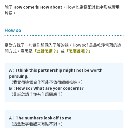
除了
How come
和
How about
，How 也常搭配其他字形成實用
片語。
How so
當對方說了一句讓你想深入了解的話，How so? 是最乾淨俐落的追
問方式，意思是
「此話怎講？」
或
「怎麼說呢？」
A：I think this partnership might not be worth
pursuing.
（我覺得這個合作可能不值得繼續推進。）
B：How so? What are your concerns?
（此話怎講？你有什麼顧慮？）
A：The numbers look off to me.
（這些數字看起來有點不對。）