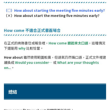
（○）How about starting the meeting five minutes early?
（×）How about start the meeting five minutes early?
How come 不適合正式書面場合
在正式的商務書信或報告裡，
How come 聽起來太口語
，這種情況
下還是用
why
比較恰當。
How about
雖然使用範圍較廣，但語氣仍然偏口語，正式文件裡建
議換成
Would you consider…
或
What are your thoughts
on..
.。
總結