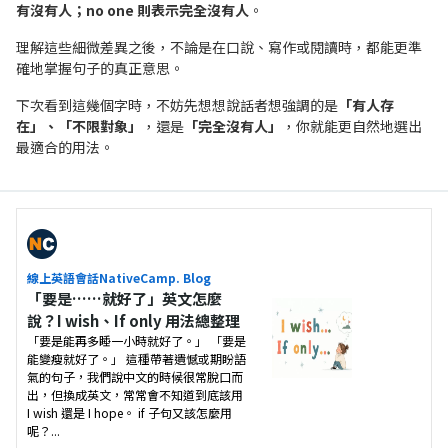
有沒有人；no one 則表示完全沒有人
。
理解這些細微差異之後，不論是在口說、寫作或閱讀時，都能更準
確地掌握句子的真正意思。
下次看到這幾個字時，不妨先想想說話者想強調的是
「有人存
在」、「不限對象」
，還是
「完全沒有人」
，你就能更自然地選出
最適合的用法。
線上英語會話NativeCamp. Blog
「要是……就好了」英文怎麼
說？I wish、If only 用法總整理
「要是能再多睡一小時就好了。」 「要是
能變瘦就好了。」 這種帶著遺憾或期盼語
氣的句子，我們說中文的時候很常脫口而
出，但換成英文，常常會不知道到底該用
I wish 還是 I hope。 if 子句又該怎麼用
呢？...