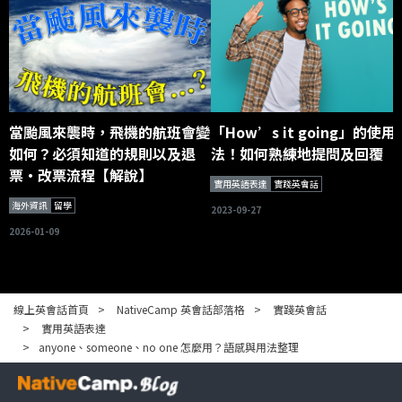
當颱風來襲時，飛機的航班會變
「How’s it going」的使用
如何？必須知道的規則以及退
法！如何熟練地提問及回覆
票・改票流程【解說】
實用英語表達
實踐英會話
海外資訊
留學
2023-09-27
2026-01-09
線上英會話首頁
NativeCamp 英會話部落格
實踐英會話
實用英語表達
anyone、someone、no one 怎麼用？語感與用法整理