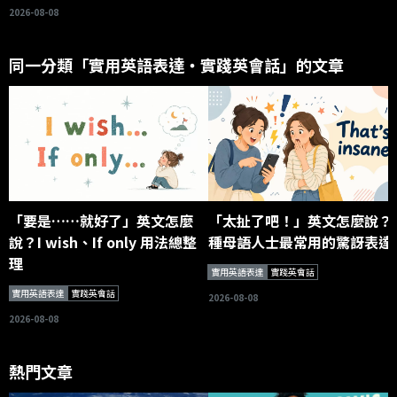
2026-08-08
同一分類「實用英語表達・實踐英會話」的文章
「要是……就好了」英文怎麼
「太扯了吧！」英文怎麼說？
說？I wish、If only 用法總整
種母語人士最常用的驚訝表達
理
實用英語表達
實踐英會話
實用英語表達
實踐英會話
2026-08-08
2026-08-08
熱門文章