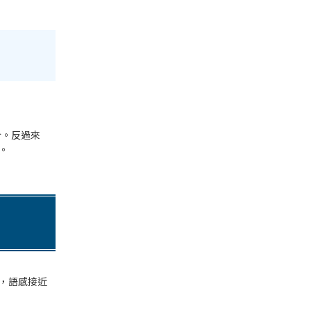
合。反過來
。
，語感接近