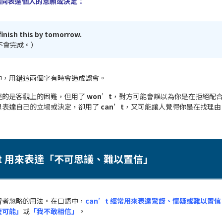
則偏向表達個人的意願或決定：
finish this by tomorrow.
不會完成。）
中，用錯這兩個字有時會造成誤會。
達的是客觀上的困難，但用了
won’t
，對方可能會誤以為你是在拒絕配
想表達自己的立場或決定，卻用了
can’t
，又可能讓人覺得你是在找理由
’t 用來表達「不可思議、難以置信」
習者忽略的用法。在口語中，
can’t 經常用來表達驚訝、懷疑或難以置信
麼可能」
或
「我不敢相信」
。