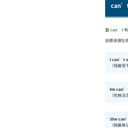
can
當
can’t
這類表達在
I can’t 
（我最受
He can’t 
（他無法
She can’
（她最無