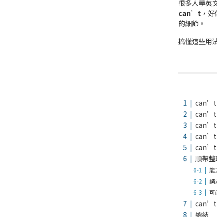
很多人學英
can’t
，好
的細節。
搞懂這些用
can
can’
can
can
can’
順帶整理
能
請
可
can’t
總結