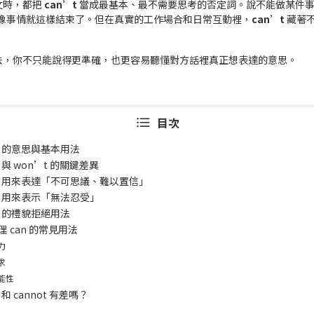
文時，都把
can’t
當成最基本、最不需要思考的否定詞。說不能做某件
像事情就這樣結束了。但在真實的工作場合和日常互動裡，
can’t
藏著
法，你不只能說得更準確，也更容易聽懂對方話裡真正想表達的意思。
目次
’t 的意思與基本用法
t 與 won’t 的關鍵差異
’t 用來表達「不可思議、難以置信」
’t 用來表示「無法忍受」
t 的禮貌拒絕用法
 can 的常見用法
力
求
能性
 和 cannot 有差嗎？