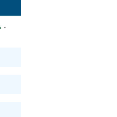
」
。
.