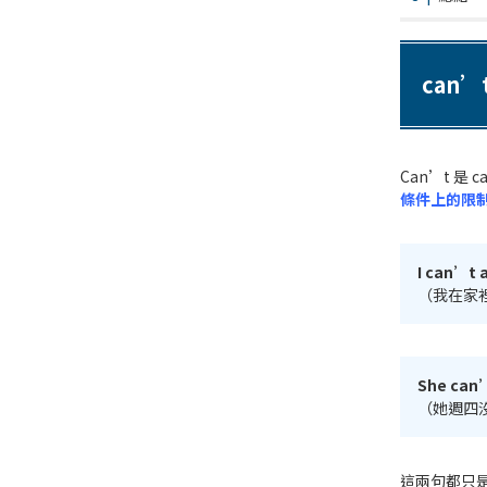
can
Can’t 是 
條件上的限
I can’t 
（我在家
She can’
（她週四
這兩句都只