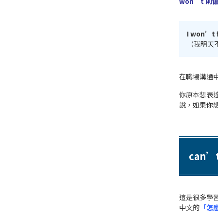
won’t 
I won’t 
（我明天
在職場溝通
你原本想表
說，如果你
can
這是很多學
中文的
「怎