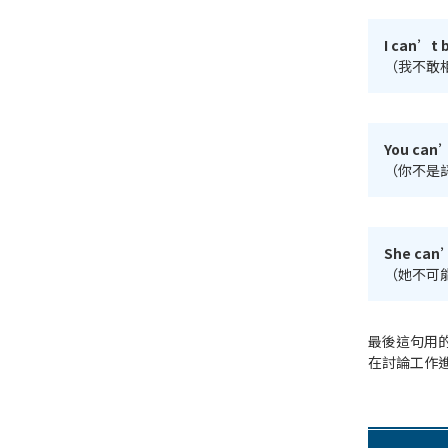
I can’t 
（我不敢
You can’
（你不是
She can’
（她不可
最後這句用
在討論工作