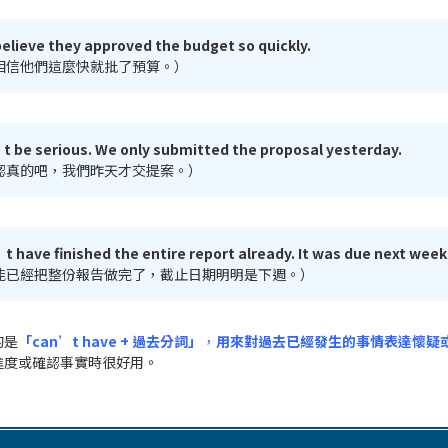
believe they approved the budget so quickly.
相信他們這麼快就批了預算。）
t be serious. We only submitted the proposal yesterday.
認真的吧，我們昨天才交提案。）
t have finished the entire report already. It was due next week
能已經把整份報告做完了，截止日期明明是下週。）
的是
「can’t have + 過去分詞」
，
用來對過去已經發生的事情表達懷疑
進度或確認事實時很好用。