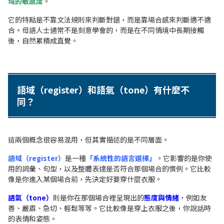
域的敏感度
。
它的特點是不靠文法規則來判斷對錯，而是靠場合感來判斷適不適
合。母語人士通常不是刻意學會的，而是在不同情境中長期接觸
後，自然累積成直覺。
語域（register）和語氣（tone）有什麼不
同？
這兩個概念很容易混用，但其實描述的是不同層面。
語域（register）
是一種
「系統性的語言選擇」
。
它影響的是你使
用的詞彙、句型，以及整體表達是否符合那個場合的慣例。它比較
像是你進入某個場合前，先決定好要穿什麼衣服。
語氣（tone）
則是你在那個場合裡呈現出的
態度與情緒
，例如友
善、嚴肅、急切、輕鬆等等。它比較像是穿上衣服之後，你說話時
的表情和姿態。