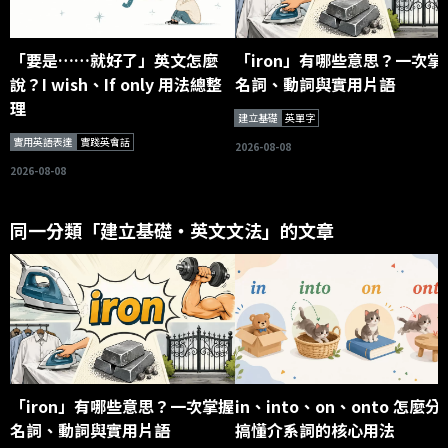
「要是……就好了」英文怎麼
「iron」有哪些意思？一次掌
說？I wish、If only 用法總整
名詞、動詞與實用片語
理
建立基礎
英單字
實用英語表達
實踐英會話
2026-08-08
2026-08-08
同一分類「建立基礎・英文文法」的文章
「iron」有哪些意思？一次掌握
in、into、on、onto 怎麼分
名詞、動詞與實用片語
搞懂介系詞的核心用法