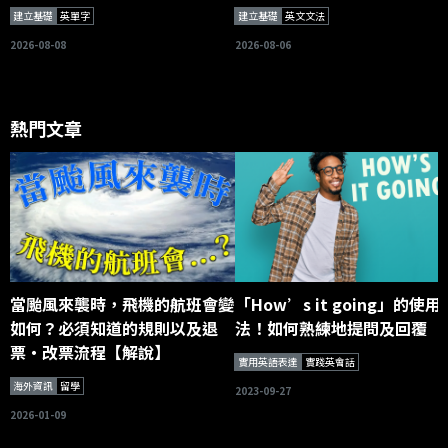
建立基礎
英單字
建立基礎
英文文法
2026-08-08
2026-08-06
熱門文章
當颱風來襲時，飛機的航班會變
「How’s it going」的使用
如何？必須知道的規則以及退
法！如何熟練地提問及回覆
票・改票流程【解說】
實用英語表達
實踐英會話
海外資訊
留學
2023-09-27
2026-01-09