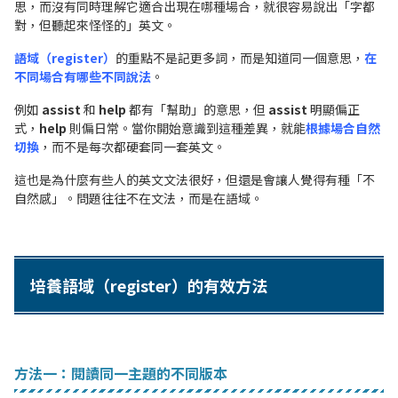
思，而沒有同時理解它適合出現在哪種場合，就很容易說出「字都
對，但聽起來怪怪的」英文。
語域（register）
的重點不是記更多詞，而是知道同一個意思，
在
不同場合有哪些不同說法
。
例如
assist
和
help
都有「幫助」的意思，但
assist
明顯偏正
式，
help
則偏日常。當你開始意識到這種差異，就能
根據場合自然
切換
，而不是每次都硬套同一套英文。
這也是為什麼有些人的英文文法很好，但還是會讓人覺得有種「不
自然感」。問題往往不在文法，而是在語域。
培養語域（register）的有效方法
方法一：閱讀同一主題的不同版本