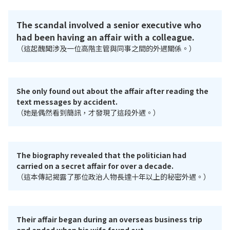
The scandal involved a senior executive who
had been having an affair with a colleague.
（這起醜聞涉及一位高階主管與同事之間的外遇關係。）
She only found out about the affair after reading the
text messages by accident.
（她是偶然看到簡訊，才發現了這段外遇。）
The biography revealed that the politician had
carried on a secret affair for over a decade.
（這本傳記揭露了那位政治人物長達十年以上的秘密外遇。）
Their affair began during an overseas business trip
and ended when his wife found out.