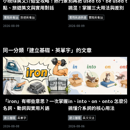
小琉球英文介紹全攻略！熱門景
別再把 used to、be used t
點、旅遊英文與實用對話
搞混！掌握三大用法與差別
實踐英會話
旅遊英會話
實用英語表達
實踐英會話
2026-08-09
2026-08-09
同一分類「建立基礎・英單字」的文章
「iron」有哪些意思？一次掌握
in、into、on、onto 怎麼分
名詞、動詞與實用片語
搞懂介系詞的核心用法
建立基礎
英單字
建立基礎
英文文法
2026-08-08
2026-08-06