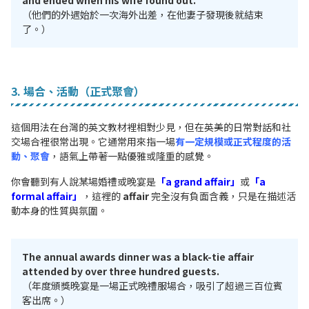
（他們的外遇始於一次海外出差，在他妻子發現後就結束
了。）
3. 場合、活動（正式聚會）
這個用法在台灣的英文教材裡相對少見，但在英美的日常對話和社
交場合裡很常出現。它通常用來指一場
有一定規模或正式程度的活
動、聚會
，語氣上帶著一點優雅或隆重的感覺。
你會聽到有人說某場婚禮或晚宴是
「a grand affair」
或
「a
formal affair」
，這裡的
affair
完全沒有負面含義，只是在描述活
動本身的性質與氛圍。
The annual awards dinner was a black-tie affair
attended by over three hundred guests.
（年度頒獎晚宴是一場正式晚禮服場合，吸引了超過三百位賓
客出席。）