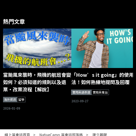
熱門文章
當颱風來襲時，飛機的航班會變
「How’s it going」的使用
如何？必須知道的規則以及退
法！如何熟練地提問及回覆
票・改票流程【解說】
實用英語表達
實踐英會話
海外資訊
留學
2023-09-27
2026-01-09
線上英會話首頁
NativeCamp 英會話部落格
建立基礎