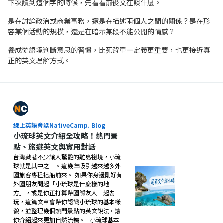
下次讀到這個字的時候，先看看前後文在談什麼。
是在討論政治或商業事務，還是在描述兩個人之間的關係？是在形
容某個活動的規模，還是在暗示某段不能公開的情感？
養成從語境判斷意思的習慣，比死背單一定義更重要，也更接近真
正的英文理解方式。
線上英語會話NativeCamp. Blog
小琉球英文介紹全攻略！熱門景
點、旅遊英文與實用對話
台灣藏著不少讓人驚艷的離島祕境，小琉
球就是其中之一。這幾年吸引越來越多外
國旅客專程搭船前來。 如果你身邊剛好有
外國朋友問起「小琉球是什麼樣的地
方」，或是你正打算帶國際友人一起去
玩，這篇文章會帶你認識小琉球的基本樣
貌，並整理幾個熱門景點的英文說法，讓
你介紹起來更加自然流暢。 小琉球基本