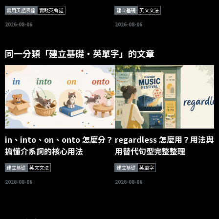
實用英語表達
實踐英會話
建立基礎
英文文法
2026-08-06
2026-08-06
同一分類「建立基礎・英單字」的文章
in、into、on、onto 怎麼分？
regardless 怎麼用？用法與
搞懂介系詞的核心用法
用替代句型完整整理
建立基礎
英文文法
建立基礎
英單字
2026-08-06
2026-08-06