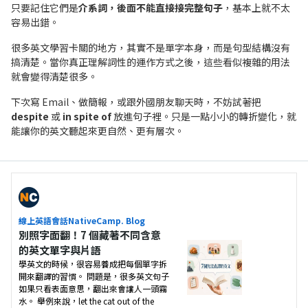
只要記住它們是
介系詞，後面不能直接接完整句子
，基本上就不太
容易出錯。
很多英文學習卡關的地方，其實不是單字本身，而是句型結構沒有
搞清楚。當你真正理解詞性的運作方式之後，這些看似複雜的用法
就會變得清楚很多。
下次寫 Email、做簡報，或跟外國朋友聊天時，不妨試著把
despite
或
in spite of
放進句子裡。只是一點小小的轉折變化，就
能讓你的英文聽起來更自然、更有層次。
線上英語會話NativeCamp. Blog
別照字面翻！7 個藏著不同含意
的英文單字與片語
學英文的時候，很容易養成把每個單字拆
開來翻譯的習慣。 問題是，很多英文句子
如果只看表面意思，翻出來會讓人一頭霧
水。 舉例來說，let the cat out of the