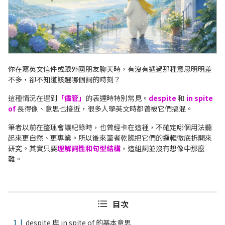
你在寫英文信件或跟外國朋友聊天時，有沒有遇過那種意思明明差
不多，卻不知道該選哪個詞的時刻？
這種情況在遇到
「儘管」
的表達時特別常見。
despite
和
in spite
of
長得像、意思也接近，很多人學英文時都曾被它們搞混。
筆者以前在整理會議紀錄時，也曾經卡在這裡，不確定哪個用法聽
起來更自然、更專業。所以後來筆者乾脆把它們的邏輯徹底拆開來
研究。其實只要
理解詞性和句型結構
，這組詞並沒有想像中那麼
難。
目次
despite 與 in spite of 的基本意思