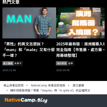
熱門文章
「男性」的英文怎麼說？
2025年最新版｜澳洲攜藥入境
「man」和「male」又有什麼
完全指南【市售藥・處方藥・
不一樣？
用藥總整理】
建立基礎
英單字
海外資訊
留學
2024-12-06
2025-09-09
線上英會話首頁
NativeCamp 英會話部落格
建立基礎
轉折詞總是用錯？掌握「despite」與「in spite of」的正確用法