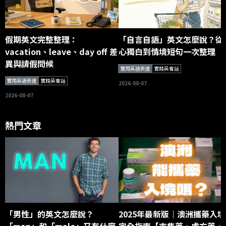
假期英文完整整理：
「自言自語」英文怎麼說？從
vacation、leave、day off 差
心獨白到情境短句一次整理
異與請假問候
實用英語表達
實踐英會話
實用英語表達
實踐英會話
2026-08-07
2026-08-07
熱門文章
「男性」的英文怎麼說？
2025年最新版｜澳洲攜藥入境
「man」和「male」又有什麼
完全指南【市售藥・處方藥・