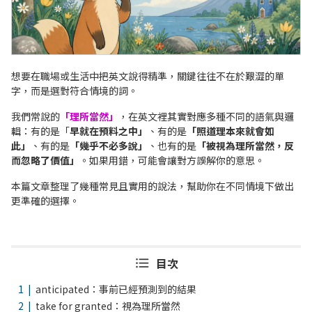
想要在職場或生活中把英文說得精準，關鍵往往不在於艱澀的單
字，而是選對符合情境的詞。
我們常說的
「理所當然」
，在英文裡其實對應多種不同的語氣與邏
輯：有的是「
早就在預料之中」
、有的是
「照道理本來就會如
此」
、有的是
「幾乎不必多說」
、也有的是
「被視為理所當然，反
而忽略了價值」
。如果用錯，可能會讓對方誤解你的意思。
本篇文章整理了幾種
常見且實用的說法，幫助你在不同情境下做出
更準確的選擇。
目次
anticipated：事前已經預測到的結果
take for granted：視為理所當然