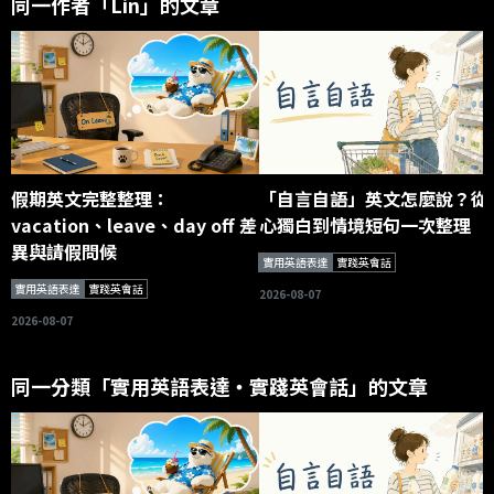
同一作者「Lin」的文章
假期英文完整整理：
「自言自語」英文怎麼說？從
vacation、leave、day off 差
心獨白到情境短句一次整理
異與請假問候
實用英語表達
實踐英會話
實用英語表達
實踐英會話
2026-08-07
2026-08-07
同一分類「實用英語表達・實踐英會話」的文章