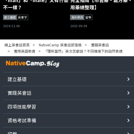
不一樣？
用藥總整理】
建立基礎
英單字
海外資訊
留學
2024-12-06
2025-09-09
線上英會話首頁
NativeCamp 英會話部落格
實踐英會話
實用英語表達
「理所當然」英文怎麼說？不同情境下的自然表達
建立基礎
實踐英會話
四項技能學習
資格考試準備
留學