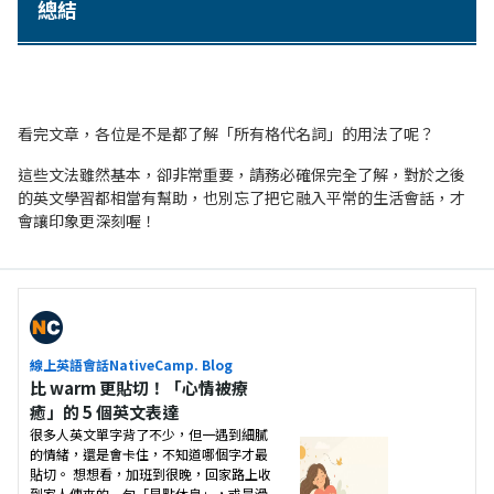
總結
看完文章，各位是不是都了解「所有格代名詞」的用法了呢？
這些文法雖然基本，卻非常重要，請務必確保完全了解，對於之後
的英文學習都相當有幫助，也別忘了把它融入平常的生活會話，才
會讓印象更深刻喔！
線上英語會話NativeCamp. Blog
比 warm 更貼切！「心情被療
癒」的 5 個英文表達
很多人英文單字背了不少，但一遇到細膩
的情緒，還是會卡住，不知道哪個字才最
貼切。 想想看，加班到很晚，回家路上收
到家人傳來的一句「早點休息」，或是滑