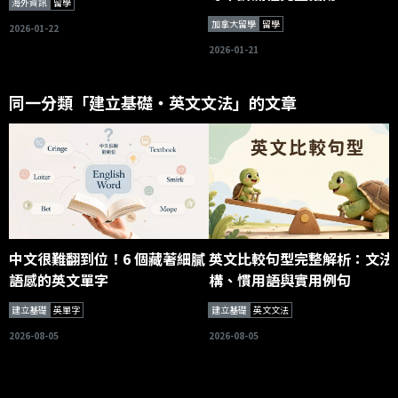
海外資訊
留學
加拿大留學
留學
2026-01-22
2026-01-21
同一分類「建立基礎・英文文法」的文章
中文很難翻到位！6 個藏著細膩
英文比較句型完整解析：文法
語感的英文單字
構、慣用語與實用例句
建立基礎
英單字
建立基礎
英文文法
2026-08-05
2026-08-05