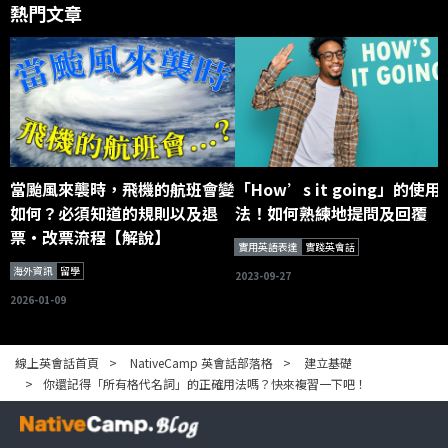
熱門文章
當颱風來襲時，飛機的航班會變
「How’s it going」的使用
如何？必須知道的規則以及退
法！如何熟練地提問及回覆
票・改票流程【解說】
實用英語表達
實踐英會話
海外資訊
留學
2023-09-27
2026-01-09
線上英會話首頁
NativeCamp 英會話部落格
建立基礎
你還記得「所有格代名詞」的正確用法嗎？快來複習一下吧！