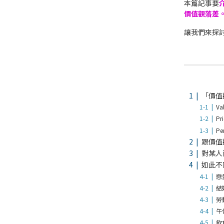
本篇記事要
價值觀落差
讓我們來探
「價值
Va
Pri
Pe
跟價值
對某人
如此不
戀
結
勞
午
飲