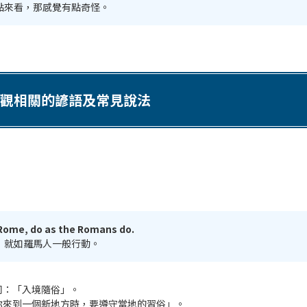
點來看，那感覺有點奇怪。
觀相關的諺語及常見說法
Rome, do as the Romans do.
，就如羅馬人一般行動。
同：「入境隨俗」。
你來到一個新地方時，要遵守當地的習俗」。