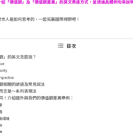
介紹「價值觀」及「價值觀差異」的英文表達方式，並透過具體例句來說
。
討世人是如何思考的，一起拓展國際視野吧！
目次
觀」的英文怎麼說？
lue
ority
rspective
觀相關的諺語及常見說法
而言是～系列表現法
同！介紹國外與我們的價值觀差異舉例：
愛
婚
動環境
休
食