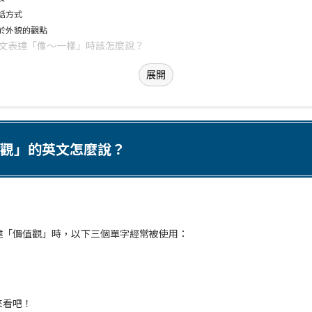
話方式
於外貌的觀點
文表達「像～一樣」時該怎麼說？
展開
觀」的英文怎麼說？
達「價值觀」時，以下三個單字經常被使用：
來看吧！