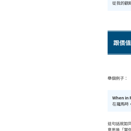
從我的觀
跟價值
舉個例子：
When in 
在羅馬時
這句話就如
意思是「當