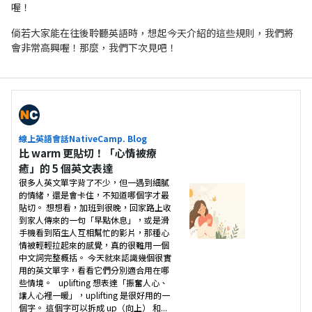
喔！
倘若大家能在往後聆聽英語時，想起今天介紹的這些規則，我們將
會非常高興喔！那麼，我們下次見吧！
線上英語會話NativeCamp. Blog
比 warm 更貼切！「心情被療
癒」的 5 個英文表達
很多人英文單字背了不少，但一遇到細膩
的情緒，還是會卡住，不知道哪個字才最
貼切。 想想看，加班到很晚，回家路上收
到家人傳來的一句「早點休息」，或是滑
手機看到陌生人互相幫忙的影片，那種心
情被輕輕拉起來的感覺，真的很難用一個
中文詞完整概括。 今天就來認識幾個很實
用的英文單字，看看它們分別適合用在哪
些情境。 uplifting 想表達「振奮人心、
讓人心裡一暖」，uplifting 是很好用的一
個字。 這個字可以拆成 up（向上） 和...