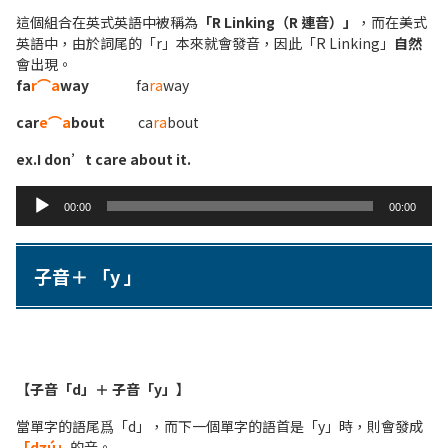
這個組合在英式英語中被稱為
「R Linking（R 連音）」
，而在美式
英語中，由於詞尾的「r」本來就會發音，因此「R Linking」
自然
會出現。
fa
r⌒a
way
fa
ra
way
car
e⌒a
bout
ca
ra
bout
ex.I don’t care about it.
Audio
00:00
00:00
Player
子音＋ 「y 」
【子音「d」＋ 子音「y」】
當單字的語尾爲「d」，而下一個單字的語首是「y」時，則會發成
「dʒú」
的音。