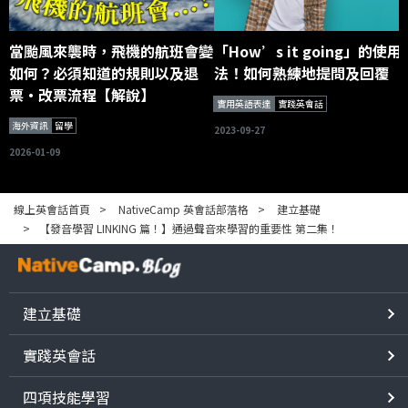
當颱風來襲時，飛機的航班會變
「How’s it going」的使用
如何？必須知道的規則以及退
法！如何熟練地提問及回覆
票・改票流程【解說】
實用英語表達
實踐英會話
海外資訊
留學
2023-09-27
2026-01-09
線上英會話首頁
NativeCamp 英會話部落格
建立基礎
【發音學習 LINKING 篇！】通過聲音來學習的重要性 第二集！
建立基礎
實踐英會話
四項技能學習