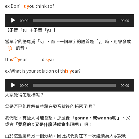
ex.Don’
t y
ou think so?
Audio
00:00
00:00
Player
【子音「s」＋子音「y」】
當單字的語尾爲「s」，而下一個單字的語首是「y」時，則會發成
「ʃ」
的音。
thi
s⌒y
ear di
sy
ar
ex.What is your solution of th
is y
ear?
Audio
00:00
00:00
Player
大家覺得怎麼樣呢？
您是否已能理解這些藏在發音背後的秘密了呢？
我們想，有些人可能會想，那麼像
「gonna、或wanna呢 」
、又
或者
「雙寫的 t 又是什麼時候會出現呢 」
吧！
由於這些屬於另一個分類，因此我們將在下一次繼續為大家說明