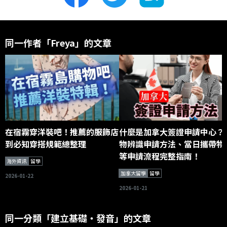
同一作者「Freya」的文章
在宿霧穿洋裝吧！推薦的服飾店
什麼是加拿大簽證申請中心？
到必知穿搭規範總整理
物辨識申請方法、當日攜帶物
等申請流程完整指南！
海外資訊
留學
加拿大留學
留學
2026-01-22
2026-01-21
同一分類「建立基礎・發音」的文章