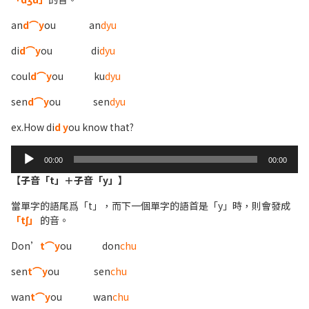
an
d⌒y
ou an
dyu
di
d⌒y
ou di
dyu
coul
d⌒y
ou ku
dyu
sen
d⌒y
ou sen
dyu
ex.How di
d y
ou know that?
Audio
00:00
00:00
Player
【子音「t」＋子音「y」】
當單字的語尾爲「t」，而下一個單字的語首是「y」時，則會發成
「tʃ」
的音。
Don’
t⌒y
ou don
chu
sen
t⌒y
ou sen
chu
wan
t⌒y
ou wan
chu