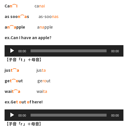
Ca
n⌒I
ca
nai
as soo
n⌒a
s
as-soo
nas
a
n⌒a
pple
a
na
pple
ex.Can I have an apple?
Audio
00:00
00:00
Player
【子音「t 」＋母音】
jus
t⌒a
jus
ta
ge
t⌒o
ut
ge
ro
ut
wai
t⌒a
wai
ta
ex.Ge
t o
ut
o
f here!
Audio
00:00
00:00
Player
【子音「r 」＋母音】