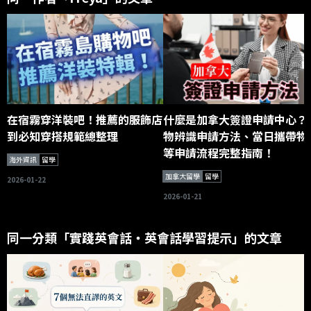
在宿霧穿洋裝吧！推薦的服飾店
什麼是加拿大簽證申請中心？
到必知穿搭規範總整理
物辨識申請方法、當日攜帶物
等申請流程完整指南！
海外資訊
留學
加拿大留學
留學
2026-01-22
2026-01-21
同一分類「實踐英會話・英會話學習提示」的文章