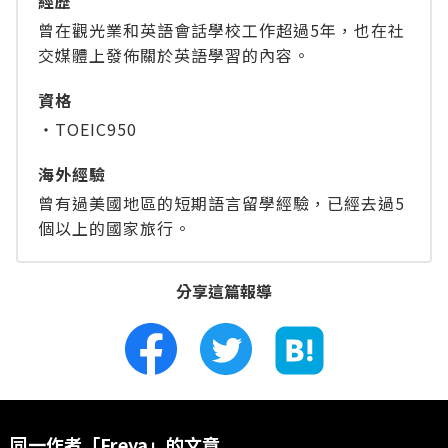
經歴
曾在觀光業和英語會話學校工作超過5年，也在社
交媒體上發佈關於英語學習的內容。
資格
・TOEIC950
海外經驗
曾有過美國地區的短期語言留學經驗，已經去過5
個以上的國家旅行。
分享這篇報導
同一作者「Freya」的文章