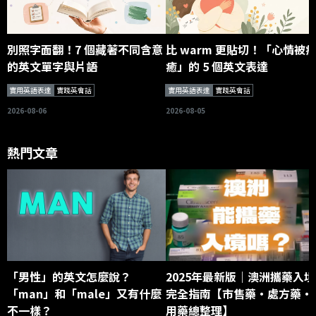
別照字面翻！7 個藏著不同含意
比 warm 更貼切！「心情被
的英文單字與片語
癒」的 5 個英文表達
實用英語表達
實踐英會話
實用英語表達
實踐英會話
2026-08-06
2026-08-05
熱門文章
「男性」的英文怎麼說？
2025年最新版｜澳洲攜藥入境
「man」和「male」又有什麼
完全指南【市售藥・處方藥・
不一樣？
用藥總整理】