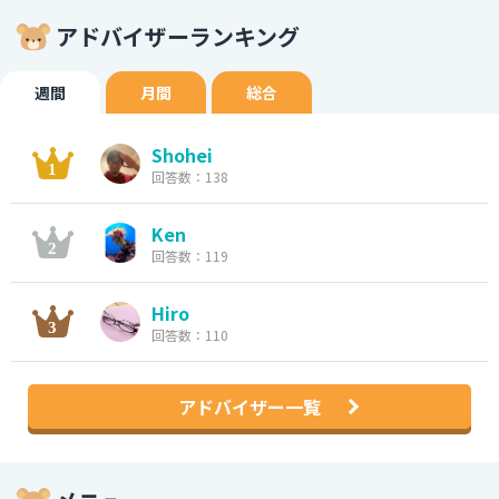
アドバイザーランキング
週間
月間
総合
Shohei
回答数：138
Ken
回答数：119
Hiro
回答数：110
アドバイザー一覧