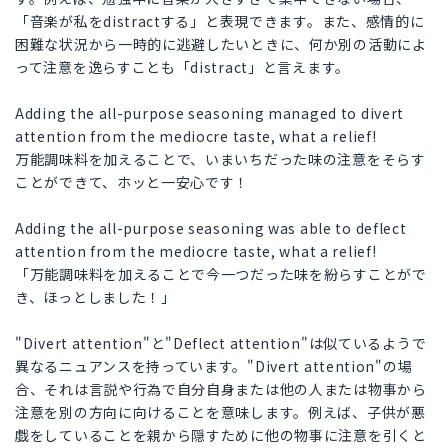
「音楽が私をdistractする」と表現できます。また、感情的に
困難な状況から一時的に逃避したいときに、何か別の活動によ
って注意を逸らすことも「distract」と言えます。
Adding the all-purpose seasoning managed to divert
attention from the mediocre taste, what a relief!
万能調味料を加えることで、いまいちだった味の注意をそらす
ことができて、ホッと一安心です！
Adding the all-purpose seasoning was able to deflect
attention from the mediocre taste, what a relief!
「万能調味料を加えることで今一つだった味を紛らすことがで
き、ほっとしました！」
"Divert attention"と"Deflect attention"は似ているようで
異なるニュアンスを持っています。"Divert attention"の場
合、それは言説や行為で自分自身または他の人または物事から
注意を別の方向に向けることを意味します。例えば、子供が悪
戯をしていることを親から隠すために他の物事に注意を引くと